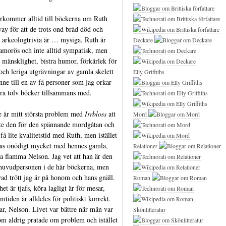
erkommer alltid till böckerna om Ruth
ay för att de trots ond bråd död och
 arkeologtrivia är … mysiga. Ruth är
Deckare
lamorös och inte alltid sympatisk, men
 mänsklighet, bistra humor, förkärlek för
 och leriga utgrävningar av gamla skelett
Elly Griffiths
nne till en av få personer som jag orkar
ra tolv böcker tillsammans med.
 är mitt största problem med
Irrbloss
att
Mord
ste den för den spännande mordgåtan och
 få lite kvalitetstid med Ruth, men istället
ras onödigt mycket med hennes gamla,
Relationer
ga flamma Nelson. Jag vet att han är den
huvudpersonen i de här böckerna, men
 vad trött jag är på honom och hans gnäll.
Roman
et är tjafs, köra lagligt är för mesar,
mtiden är alldeles för politiskt korrekt.
tar, Nelson. Livet var bättre när män var
Skönlitteratur
m aldrig pratade om problem och istället