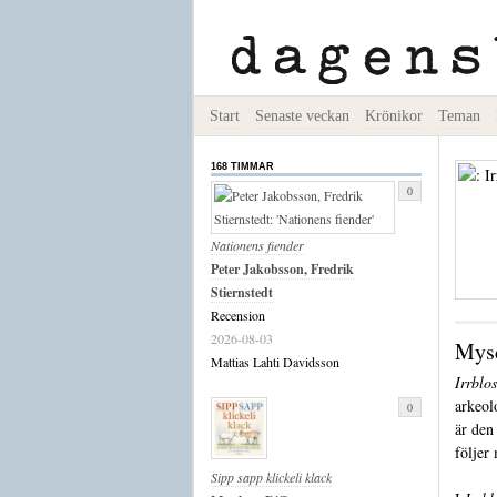
Start
Senaste veckan
Krönikor
Teman
168 TIMMAR
0
Nationens fiender
Peter Jakobsson, Fredrik
Stiernstedt
Recension
2026-08-03
Mysd
Mattias Lahti Davidsson
Irrblos
arkeol
0
är den
följer 
Sipp sapp klickeli klack