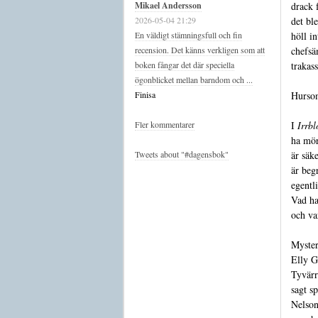
drack 
Mikael Andersson
det bl
2026-05-04 21:29
höll in
En väldigt stämningsfull och fin
chefsä
recension. Det känns verkligen som att
trakass
boken fångar det där speciella
ögonblicket mellan barndom och ...
Hursom
Finisa
I
Irrbl
Fler kommentarer
ha mör
är säk
Tweets about "#dagensbok"
är beg
egentl
Vad ha
och va
Myster
Elly G
Tyvärr
sagt s
Nelson