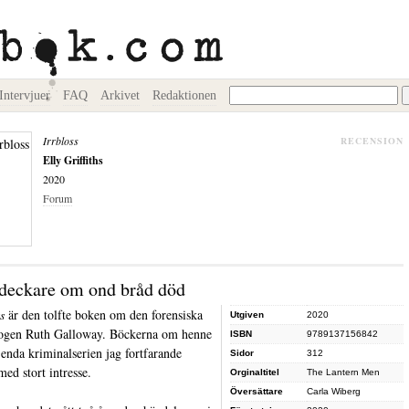
Intervjuer
FAQ
Arkivet
Redaktionen
Irrbloss
RECENSION
Elly Griffiths
2020
Forum
eckare om ond bråd död
s
är den tolfte boken om den forensiska
Utgiven
2020
ogen Ruth Galloway. Böckerna om henne
ISBN
9789137156842
 enda kriminalserien jag fortfarande
Sidor
312
med stort intresse.
Orginaltitel
The Lantern Men
Översättare
Carla Wiberg