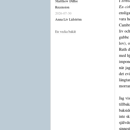
I
Irrbl
Matthew Diffee
En cir
Recension
ensliga
2026-07-30
vara h
Anna Liv Lidström
Cambri
liv oc
En vecka bakåt
gubbe 
lov), 
Ruth d
med hj
impone
när jag
det ev
längta
morran
Jag vi
tillba
baksid
inte s
självd
sinnes