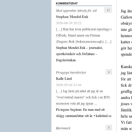
KOMMENTERAT
Jag åt
13
Med uppenbar känsla för stil
Gallow
Stephan Mendel-Enk
obskyr
2026-06-29 20:22
inte g
[…] Han har även publicerat reportage i
hennes
Offside, bland annat om Firman
katter
(Dagens Bok (bokrecensionssajt)). […]
gör he
Stephan Mendel-Enk – journalist,
spende
sportkrönikör och författare –
Dagskrönikan
Kanske
jag lä
4
Proggiga barnböcker
för att
Kalle Lind
fick d
2026-05-04 21:44
gruffi
[…] Jag läste på nätet att jag är en
andra 
”övervintrad maoist” och fick i en BTJ-
jisses
recension veta att jag ägnar ...
Jämlikh
På ingens begäran: En man med ett
hela sa
skägg sammanfattar sitt år. • kallelind.se
Vi fat
män so
5
Barnmark