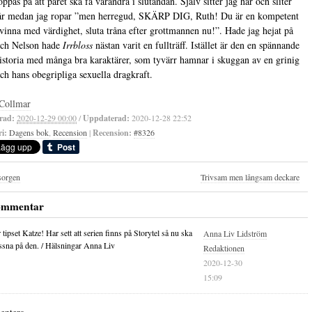
ppas på att paret ska få varandra i slutändan. Själv sitter jag här och sliter
år medan jag ropar ”men herregud, SKÄRP DIG, Ruth! Du är en kompetent
vinna med värdighet, sluta tråna efter grottmannen nu!”. Hade jag hejat på
och Nelson hade
Irrbloss
nästan varit en fullträff. Istället är den en spännande
storia med många bra karaktärer, som tyvärr hamnar i skuggan av en grinig
och hans obegripliga sexuella dragkraft.
Collmar
rad:
2020-12-29 00:00
/
Uppdaterad:
2020-12-28 22:52
i:
Dagens bok
,
Recension
|
Recension:
#8326
sorgen
Trivsam men långsam deckare
ommentar
 tipset Katze! Har sett att serien finns på Storytel så nu ska
Anna Liv Lidström
yssna på den. / Hälsningar Anna Liv
Redaktionen
2020-12-30
15:09