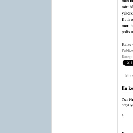
man ho
mitt h
yrkesk
Ruth 
mordhi
polis 
Katze 
Publice
Kategor
Mot 
En k
Tack för
börja l
#