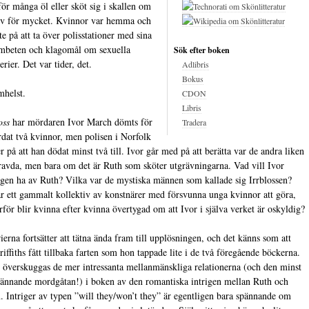
för många öl eller sköt sig i skallen om
ev för mycket. Kvinnor var hemma och
te på att ta över polisstationer med sina
mbeten och klagomål om sexuella
Sök efter boken
erier. Det var tider, det.
Adlibris
Bokus
helst.
CDON
Libris
oss
har mördaren Ivor March dömts för
Tradera
dat två kvinnor, men polisen i Norfolk
er på att han dödat minst två till. Ivor går med på att berätta var de andra liken
ravda, men bara om det är Ruth som sköter utgrävningarna. Vad vill Ivor
igen ha av Ruth? Vilka var de mystiska männen som kallade sig Irrblossen?
r ett gammalt kollektiv av konstnärer med försvunna unga kvinnor att göra,
rför blir kvinna efter kvinna övertygad om att Ivor i själva verket är oskyldig?
ierna fortsätter att tätna ända fram till upplösningen, och det känns som att
riffiths fått tillbaka farten som hon tappade lite i de två föregående böckerna.
 överskuggas de mer intressanta mellanmänskliga relationerna (och den minst
pännande mordgåtan!) i boken av den romantiska intrigen mellan Ruth och
. Intriger av typen ”will they/won’t they” är egentligen bara spännande om