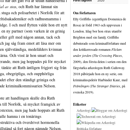
oss
har det gått två år sedan händelserna i
Först utgiven
2020
kel av sten
, och Ruth har lämnat sin
 stuga och polisarbetet i Norfolk för att
Om författaren
eltidsakademiker och radhusmamma i
Elly Griffiths (egentligen Domenica de
dge. I och med flytten valde hon ett nytt
Rosa) är född 1963 och uppvuxen i
h en ny partner (som varken är en grinig
London. Idag bor hon strax utanför
eller gift med någon annan, tack och
Brighton med sin familj. Griffiths
och jag såg fram emot att läsa mer om
debuterade som kriminalförfattare med
en självständiga, medelålders kvinnan
den kritikerrosade romanen
Flickan
ärna. Och visst är hon smart och
under jorden
(
The Crossing Places
,
rande, men jag hoppades på för mycket
2009), den första delen i serien om den
 tänkte att Ruth äntligen frigjort sig från
färgstarka arkeologen Ruth Galloway.
iga, obegripliga, och oupphörliga
2018 påbörjade hon en ny serie, om
ndet efter den ständigt griniga och
kriminalinspektör Harbinder Kaur, med
de kriminalkommissarien Nelson.
Främlingen
(
The Stranger Diaries
, på
svenska 2019).
sste att handlingen skulle dra Ruth
ka till Norfolk, så mycket framgick av
Etiketter
estexten, men jag hade hoppats att Ruth
Arkeologi
kulle hamna i en tonårings
estruktiva och överdrivet hormonella
tillstånd så fort någon nämnde Nelson.
Brittiska författare