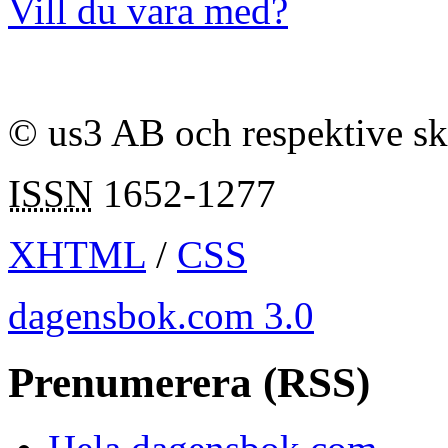
Vill du vara med?
© us3 AB och respektive s
ISSN
1652-1277
XHTML
/
CSS
dagensbok.com 3.0
Prenumerera (RSS)