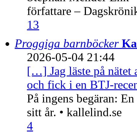
författare – Dagskröni
13
Proggiga barnböcker
Ka
2026-05-04 21:44
[…] Jag läste på nätet 
och fick i en BTJ-recen
På ingens begäran: En
sitt år. • kallelind.se
4