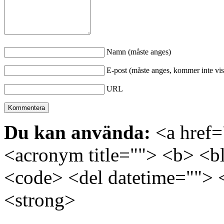
Namn (måste anges)
E-post (måste anges, kommer inte vis
URL
Du kan använda:
<a href="
<acronym title=""> <b> <bl
<code> <del datetime=""> 
<strong>