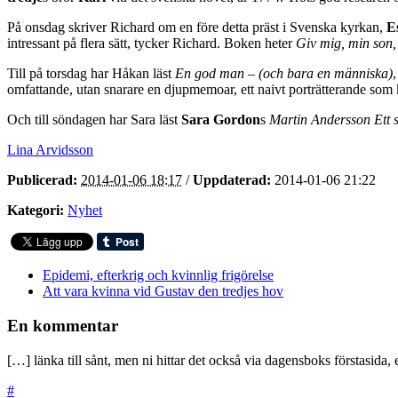
På onsdag skriver Richard om en före detta präst i Svenska kyrkan,
E
intressant på flera sätt, tycker Richard. Boken heter
Giv mig, min son, 
Till på torsdag har Håkan läst
En god man – (och bara en människa)
omfattande, utan snarare en djupmemoar, ett naivt porträtterande som kn
Och till söndagen har Sara läst
Sara Gordon
s
Martin Andersson Ett 
Lina Arvidsson
Publicerad:
2014-01-06 18:17
/
Uppdaterad:
2014-01-06 21:22
Kategori:
Nyhet
Epidemi, efterkrig och kvinnlig frigörelse
Att vara kvinna vid Gustav den tredjes hov
En kommentar
[…] länka till sånt, men ni hittar det också via dagensboks förstasida
#