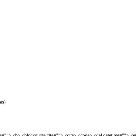
as)
tle=""> <b> <blockquote cite=""> <cite> <code> <del datetime=""> <e