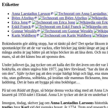
Etiketter
Anna Laestadius Larsson
Björn Afzelius
Erica Jong
Eskil Franck
Gunnar Wesslén
Karin Wahlberg
Bokindustrin gör aldrig stopp, har ni tänkt på det? Det spelar liksom
spontanköpt för att de var vackra, eller böcker jag tänkt länge att jag 
många andra är jag bättre på att köpa böcker än att läsa dem. Och nu är
mans, så att det känns bra att sponsra den.
Under jullovet (ja, jag tycker om att kalla det för det även om det var
bokhylla, en sliten utgåva från 1977, jag blev förvånad; ”har
du
läst
d
om den”. Själv tycker jag att den svajar härligt högt och lågt, ena stu
vita, utan gulbruna, solblekta, på insidan står mammas flicknamn, inn
laddning. Det är bara att bygga på sina bokhögar…
På tal om
Rädd att flyga
, så börjar denna vecka idag med att Anna Liv
lasarett på 1950-talet i Ekstad. Anna Liv tycker att det är en underbar h
Imorgon, tisdag, skriver jag om
Anna Laestadius Larsson
s histori
tredje
s bror
Karl
vid det svenska hovet, år 1774. Trots god research o