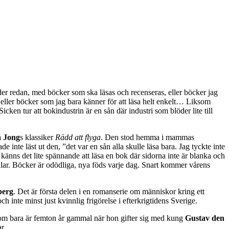
der redan, med böcker som ska läsas och recenseras, eller böcker jag
nu, eller böcker som jag bara känner för att läsa helt enkelt… Liksom
ken tur att bokindustrin är en sån där industri som blöder lite till
a Jong
s klassiker
Rädd att flyga
. Den stod hemma i mammas
e inte läst ut den, ”det var en sån alla skulle läsa bara. Jag tyckte inte
 känns det lite spännande att läsa en bok där sidorna inte är blanka och
dlar. Böcker är odödliga, nya föds varje dag. Snart kommer vårens
berg
. Det är första delen i en romanserie om människor kring ett
ch inte minst just kvinnlig frigörelse i efterkrigtidens Sverige.
som bara är femton år gammal när hon gifter sig med kung
Gustav den
r.