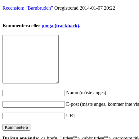
Recension: ”Barnbruden”
Oregistrerad
2014-01-07
20:22
Kommentera eller
pinga (trackback)
.
Namn (måste anges)
E-post (måste anges, kommer inte vis
URL
Du kan använda:
<a href="" title=""> <abbr title=""> <acronym ti