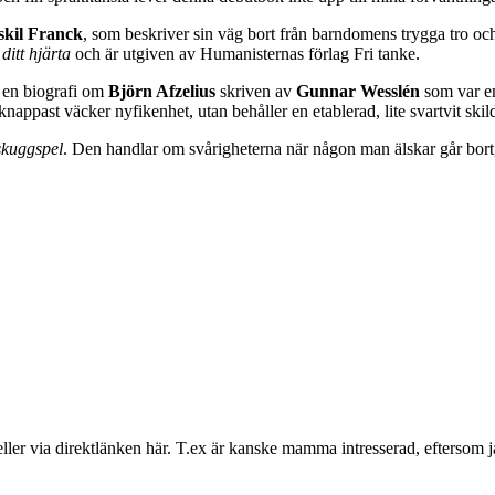
skil Franck
, som beskriver sin väg bort från barndomens trygga tro oc
ditt hjärta
och är utgiven av Humanisternas förlag Fri tanke.
, en biografi om
Björn Afzelius
skriven av
Gunnar Wesslén
som var en
appast väcker nyfikenhet, utan behåller en etablerad, lite svartvit skil
skuggspel
. Den handlar om svårigheterna när någon man älskar går bort,
, eller via direktlänken här. T.ex är kanske mamma intresserad, efterso