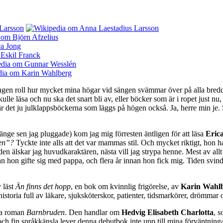
 ingen roll hur mycket mina högar vid sängen svämmar över på alla bred
skulle läsa och nu ska det snart bli av, eller böcker som är i ropet just 
 det ju julklappsböckerna som läggs på högen också. Ja, herre min je. Sic
 länge sen jag pluggade) kom jag mig förresten äntligen för att läsa
Eric
en”?
Tyckte inte alls att det var mammas stil. Och mycket riktigt, hon had
nden älskar jag huvudkaraktären, nästa vill jag strypa henne. Mest av allt
an hon gifte sig med pappa, och flera år innan hon fick mig. Tiden svin
 läst
Än finns det hopp
, en bok om kvinnlig frigörelse, av
Karin Wahl
istoria full av läkare, sjuksköterskor, patienter, tidsmarkörer, drömmar o
ska roman
Barnbruden
. Den handlar om
Hedvig Elisabeth Charlotta
, 
ch fin språkkänsla lever denna debutbok inte upp till mina förväntninga