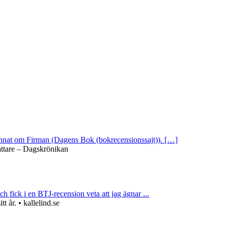
 annat om Firman (Dagens Bok (bokrecensionssajt)). […]
attare – Dagskrönikan
ch fick i en BTJ-recension veta att jag ägnar ...
 år. • kallelind.se