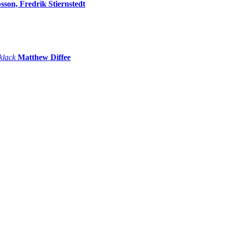
sson, Fredrik Stiernstedt
 klack
Matthew Diffee