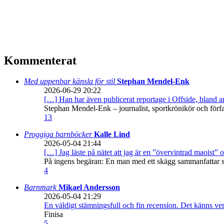
Kommenterat
Med uppenbar känsla för stil
Stephan Mendel-Enk
2026-06-29 20:22
[…] Han har även publicerat reportage i Offside, bland
Stephan Mendel-Enk – journalist, sportkrönikör och förf
13
Proggiga barnböcker
Kalle Lind
2026-05-04 21:44
[…] Jag läste på nätet att jag är en ”övervintrad maoist” o
På ingens begäran: En man med ett skägg sammanfattar sitt
4
Barnmark
Mikael Andersson
2026-05-04 21:29
En väldigt stämningsfull och fin recension. Det känns ve
Finisa
5