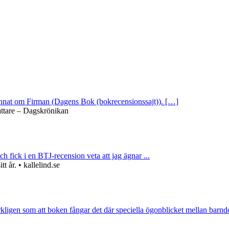
 annat om Firman (Dagens Bok (bokrecensionssajt)). […]
attare – Dagskrönikan
ch fick i en BTJ-recension veta att jag ägnar ...
 år. • kallelind.se
rkligen som att boken fångar det där speciella ögonblicket mellan barnd