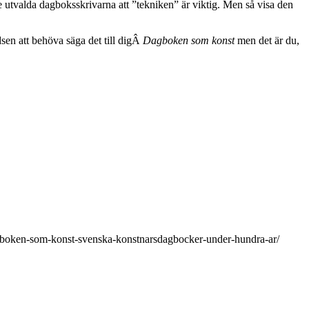
e utvalda dagboksskrivarna att ”tekniken” är viktig. Men så visa den
dsen att behöva säga det till digÂ
Dagboken som konst
men det är du,
dagboken-som-konst-svenska-konstnarsdagbocker-under-hundra-ar/