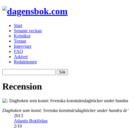
Start
Senaste veckan
Krönikor
Teman
Intervjuer
FAQ
Arkivet
Redaktionen
Recension
Dagboken som konst: Svenska konstnärsdagböcker under hundra år
2013
Atlantis Bokförlag
2
/
10