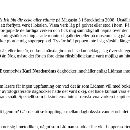
f
s
Ich bin die ecke aller räume
på Magasin 3 i Stockholm 2008. Utställn
 förflytta verk i lokalen. Vissa verk låg på golvet eller stod i hörn. På 
 fördjupade de färdiga verken och fick mig samtidigt att häpna över den
teckningsböcker i inglasade montrar i gallerier eller på museum. Jag går a
 gjorde mig superpeppad. Tyvärr höll peppen inte i sig särskilt länge n
 som är, eller inte är, en konstnärsdagbok och sedan beklaga sig över si
. Nog måste det för en före detta riksbibliotekarie varit möjligt att hi
s. Exempelvis
Karl Nordström
s dagböcker innehåller enligt Lidman inte 
om läsare får ingen uppfattning om vad det är som Lidman vill med bok
vfotograferade dagböcker hade det varit okej, det hade kunnat vara ett o
ara snålt. Speciellt som faksimilerna inte är renskrivna varken i kapitl
t igenom? Går det att se kopplingar mellan dagboksskrivandet och det ko
rda ner sig i metodiken, något som Lidman snuddar lite vid. Papperssorte