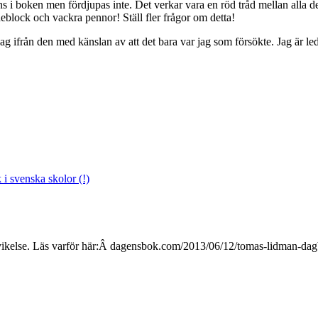
ns i boken men fördjupas inte. Det verkar vara en röd tråd mellan alla d
eblock och vackra pennor! Ställ fler frågor om detta!
 jag ifrån den med känslan av att det bara var jag som försökte. Jag är le
i svenska skolor (!)
 besvikelse. Läs varför här:Â dagensbok.com/2013/06/12/tomas-lidman-