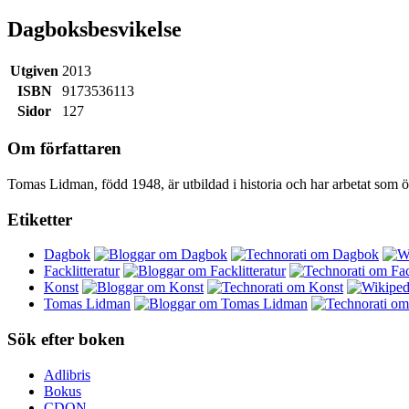
Dagboksbesvikelse
Utgiven
2013
ISBN
9173536113
Sidor
127
Om författaren
Tomas Lidman, född 1948, är utbildad i historia och har arbetat som öv
Etiketter
Dagbok
Facklitteratur
Konst
Tomas Lidman
Sök efter boken
Adlibris
Bokus
CDON