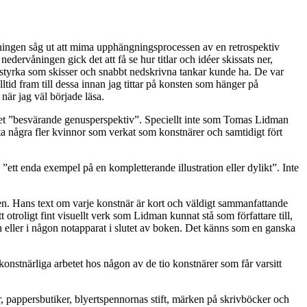
ingen såg ut att mima upphängningsprocessen av en retrospektiv
nedervåningen gick det att få se hur titlar och idéer skissats ner,
 styrka som skisser och snabbt nedskrivna tankar kunde ha. De var
lltid fram till dessa innan jag tittar på konsten som hänger på
är jag väl började läsa.
tt eget ”besvärande genusperspektiv”. Speciellt inte som Tomas Lidman
tta några fler kvinnor som verkat som konstnärer och samtidigt fört
”ett enda exempel på en kompletterande illustration eller dylikt”. Inte
en. Hans text om varje konstnär är kort och väldigt sammanfattande
troligt fint visuellt verk som Lidman kunnat stå som författare till,
en eller i någon notapparat i slutet av boken. Det känns som en ganska
nstnärliga arbetet hos någon av de tio konstnärer som får varsitt
r, pappersbutiker, blyertspennornas stift, märken på skrivböcker och