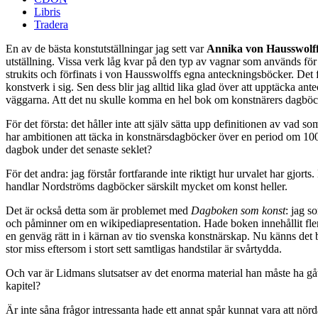
Libris
Tradera
En av de bästa konstutställningar jag sett var
Annika von Hausswolf
utställning. Vissa verk låg kvar på den typ av vagnar som används för att
strukits och förfinats i von Hausswolffs egna anteckningsböcker. Det
konstverk i sig. Sen dess blir jag alltid lika glad över att upptäcka an
väggarna. Att det nu skulle komma en hel bok om konstnärers dagböcker
För det första: det håller inte att själv sätta upp definitionen av vad
har ambitionen att täcka in konstnärsdagböcker över en period om 100 år
dagbok under det senaste seklet?
För det andra: jag förstår fortfarande inte riktigt hur urvalet har gjort
handlar Nordströms dagböcker särskilt mycket om konst heller.
Det är också detta som är problemet med
Dagboken som konst
: jag s
och påminner om en wikipediapresentation. Hade boken innehållit fler a
en genväg rätt in i kärnan av tio svenska konstnärskap. Nu känns det b
stor miss eftersom i stort sett samtligas handstilar är svårtydda.
Och var är Lidmans slutsatser av det enorma material han måste ha gåt
kapitel?
Är inte såna frågor intressanta hade ett annat spår kunnat vara att nö