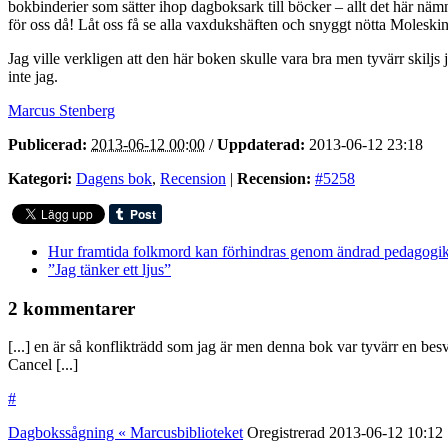
bokbinderier som sätter ihop dagboksark till böcker – allt det här näm
för oss då! Låt oss få se alla vaxdukshäften och snyggt nötta Moleskin
Jag ville verkligen att den här boken skulle vara bra men tyvärr skiljs
inte jag.
Marcus Stenberg
Publicerad:
2013-06-12 00:00
/
Uppdaterad:
2013-06-12 23:18
Kategori:
Dagens bok
,
Recension
|
Recension:
#5258
Hur framtida folkmord kan förhindras genom ändrad pedagogik 
”Jag tänker ett ljus”
2 kommentarer
[...] en är så konflikträdd som jag är men denna bok var tyvärr en
Cancel [...]
#
Dagbokssågning « Marcusbiblioteket
Oregistrerad
2013-06-12
10:12