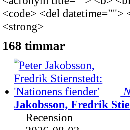
<acronym title=""> <b> <bl
<code> <del datetime=""> 
<strong>
168 timmar
N
Jakobsson, Fredrik Stie
Recension