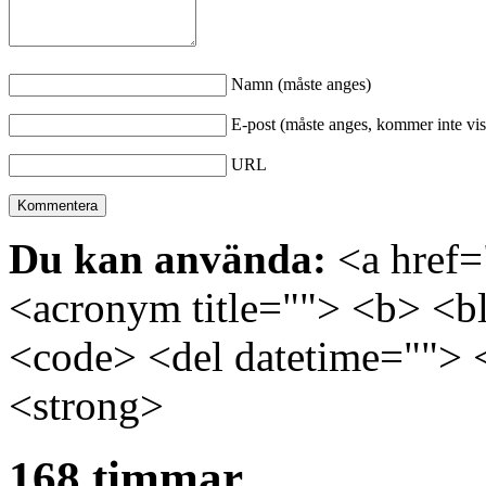
Namn (måste anges)
E-post (måste anges, kommer inte vis
URL
Du kan använda:
<a href="
<acronym title=""> <b> <bl
<code> <del datetime=""> 
<strong>
168 timmar