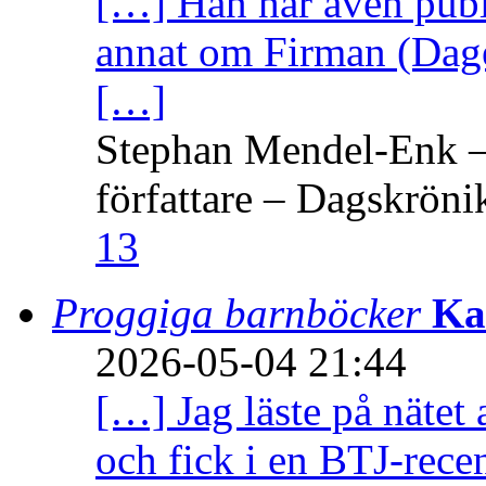
[…] Han har även publi
annat om Firman (Dage
[…]
Stephan Mendel-Enk – 
författare – Dagskröni
13
Proggiga barnböcker
Ka
2026-05-04 21:44
[…] Jag läste på nätet 
och fick i en BTJ-recen