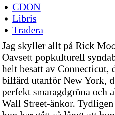
CDON
Libris
Tradera
Jag skyller allt på Rick Mo
Oavsett popkulturell syndab
helt besatt av Connecticut, 
bilfärd utanför New York, d
perfekt smaragdgröna och 
Wall Street-änkor. Tydligen 
hon har gått så långt att ho