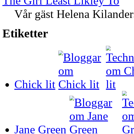
The Girl Least Likley To
Vår gäst Helena Kilander
Etiketter
Chick lit
Jane Green