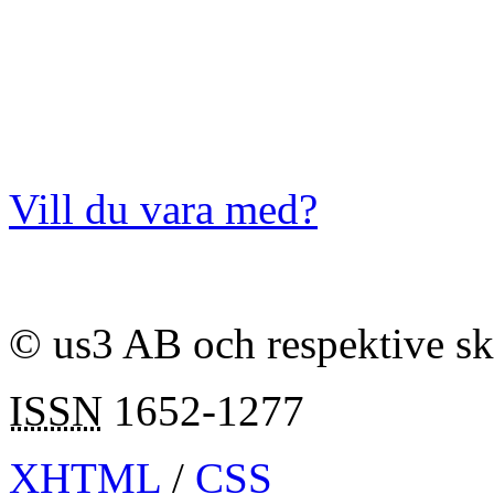
Vill du vara med?
© us3 AB och respektive s
ISSN
1652-1277
XHTML
/
CSS