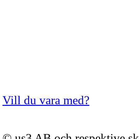
Vill du vara med?
© us3 AB och respektive s