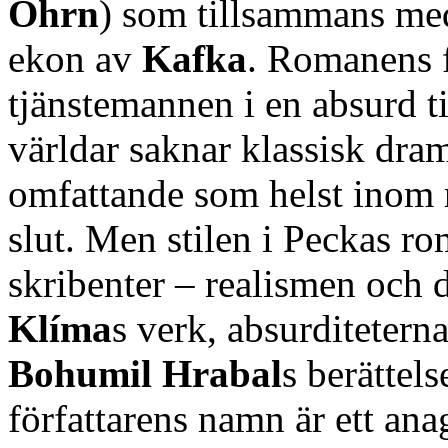
Öhrn
) som tillsammans med
ekon av
Kafka
. Romanens f
tjänstemannen i en absurd t
världar saknar klassisk dra
omfattande som helst inom 
slut. Men stilen i Peckas ro
skribenter – realismen och 
Klíma
s verk, absurditetern
Bohumil Hrabal
s berättels
författarens namn är ett ana