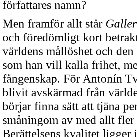
författares namn?
Men framför allt står
Galler
och föredömligt kort betra
världens mållöshet och den 
som han vill kalla frihet, m
fångenskap. För Antonín Tvrz
blivit avskärmad från värld
börjar finna sätt att tjäna p
småningom av med allt fler 
Berättelsens kvalitet ligger