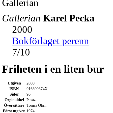
Gallerian
Karel Pecka
2000
Bokförlaget perenn
7
/
10
Friheten i en liten bur
Utgiven
2000
ISBN
916309374X
Sidor
96
Orginaltitel
Pasáz
Översättare
Tomas Öhrn
Först utgiven
1974