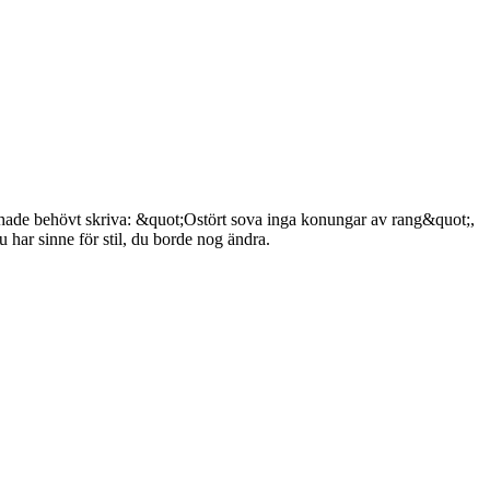
u hade behövt skriva: &quot;Ostört sova inga konungar av rang&quot;,
har sinne för stil, du borde nog ändra.