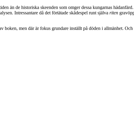
iden än de historiska skeenden som omger dessa kungarnas hädanfärd. 
ysen. Intressantare då det förtätade skådespel runt själva
riten
gravöppn
av boken, men där är fokus grundare inställt på döden i allmänhet. Och de