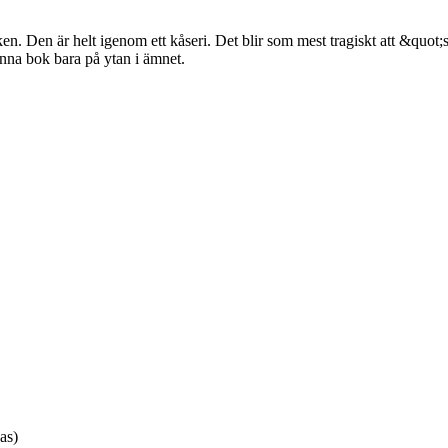
ken. Den är helt igenom ett kåseri. Det blir som mest tragiskt att &qu
enna bok bara på ytan i ämnet.
as)