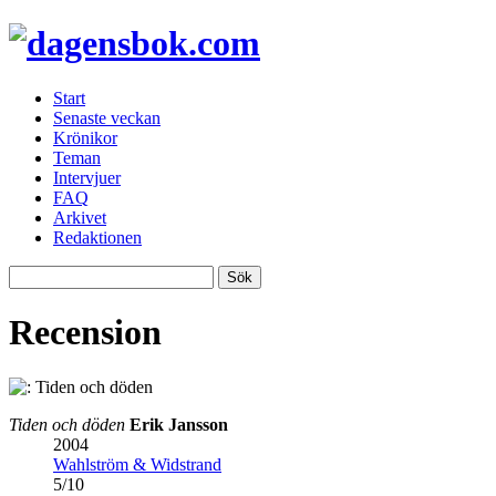
Start
Senaste veckan
Krönikor
Teman
Intervjuer
FAQ
Arkivet
Redaktionen
Recension
Tiden och döden
Erik Jansson
2004
Wahlström & Widstrand
5
/
10