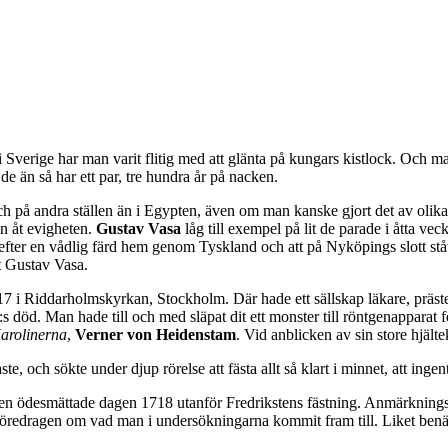
i Sverige har man varit flitig med att glänta på kungars kistlock. Och ma
de än så har ett par, tre hundra år på nacken.
och på andra ställen än i Egypten, även om man kanske gjort det av olik
n åt evigheten.
Gustav Vasa
låg till exempel på lit de parade i åtta ve
an (efter en vådlig färd hem genom Tyskland och att på Nyköpings slott ståt
lt Gustav Vasa.
17 i Riddarholmskyrkan, Stockholm. Där hade ett sällskap läkare, präst
:s död. Man hade till och med släpat dit ett monster till röntgenapparat
arolinerna
,
Verner von Heidenstam
. Vid anblicken av sin store hjält
ste, och sökte under djup rörelse att fästa allt så klart i minnet, att ing
n den ödesmättade dagen 1718 utanför Fredrikstens fästning. Anmärknings
t i föredragen om vad man i undersökningarna kommit fram till. Liket be