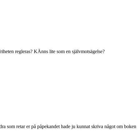
 friheten regleras? KÄnns lite som en självmotsägelse?
Ni andra som retar er på påpekandet hade ju kunnat skriva något om boken