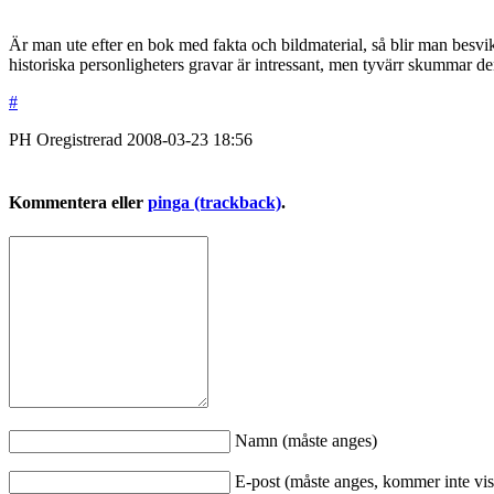
Är man ute efter en bok med fakta och bildmaterial, så blir man besvi
historiska personligheters gravar är intressant, men tyvärr skummar d
#
PH
Oregistrerad
2008-03-23
18:56
Kommentera eller
pinga (trackback)
.
Namn (måste anges)
E-post (måste anges, kommer inte vis