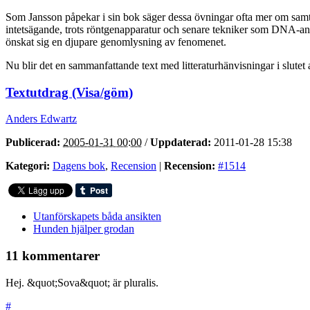
Som Jansson påpekar i sin bok säger dessa övningar ofta mer om samt
intetsägande, trots röntgenapparatur och senare tekniker som DNA-anal
önskat sig en djupare genomlysning av fenomenet.
Nu blir det en sammanfattande text med litteraturhänvisningar i slutet 
Textutdrag (Visa/göm)
Anders Edwartz
Publicerad:
2005-01-31 00:00
/
Uppdaterad:
2011-01-28 15:38
Kategori:
Dagens bok
,
Recension
|
Recension:
#1514
Utanförskapets båda ansikten
Hunden hjälper grodan
11 kommentarer
Hej. &quot;Sova&quot; är pluralis.
#