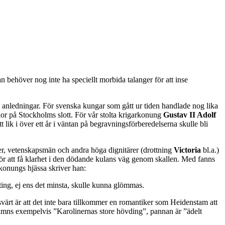
n behöver nog inte ha speciellt morbida talanger för att inse
a anledningar. För svenska kungar som gått ur tiden handlade nog lika
ckor på Stockholms slott. För vår stolta krigarkonung
Gustav II Adolf
t lik i över ett år i väntan på begravningsförberedelserna skulle bli
er, vetenskapsmän och andra höga dignitärer (drottning
Victoria
bl.a.)
 för att få klarhet i den dödande kulans väg genom skallen. Med fanns
ekonungs hjässa skriver han:
enting, ej ens det minsta, skulle kunna glömmas.
värt är att det inte bara tillkommer en romantiker som Heidenstam att
nämns exempelvis ”Karolinernas store hövding”, pannan är ”ädelt