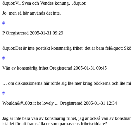
&quot;Vi, Svea och Vendes konung…&quot;
Jo, men så här används det inte.
#
P
Oregistrerad
2005-01-31
09:29
&quot;Det är inte poetiskt konstnärlig frihet, det är bara fel&quot; S
#
Vän av konstnärlig frihet
Oregistrerad
2005-01-31
09:45
… om diskussionerna här rörde sig lite mer kring böckerna och lite 
#
Wouldn&#180;t it be lovely ...
Oregistrerad
2005-01-31
12:34
Jag är inte bara vän av konstnärlig frihet, jag är också vän av konstnä
istället för att framställa er som parnassens frihetsriddare?