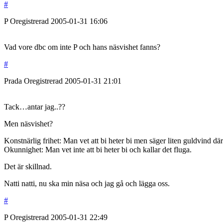
#
P
Oregistrerad
2005-01-31
16:06
Vad vore dbc om inte P och hans näsvishet fanns?
#
Prada
Oregistrerad
2005-01-31
21:01
Tack…antar jag..??
Men näsvishet?
Konstnärlig frihet: Man vet att bi heter bi men säger liten guldvind därf
Okunnighet: Man vet inte att bi heter bi och kallar det fluga.
Det är skillnad.
Natti natti, nu ska min näsa och jag gå och lägga oss.
#
P
Oregistrerad
2005-01-31
22:49