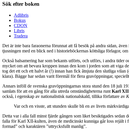
Sök efter boken
Adlibris
Bokus
CDON
Libris
Tradera
Det är inte bara faraonerna förunnat att få besök på andra sidan, även 
tjusningen med en blick ned i historieböckernas köttsliga förlagor, om 
Också balsamering har som bekants utförts, och utförs, i andra tider 
mycket om att bevara kroppen innan den kom i jorden som att viga de
tog det ett och ett halvt år (!) innan han fick åtnjuta den slutliga vil
klara). Bägge har sedan varit föremål för flera gravöppningar, speciel
Annars inföll de svenska gravöppningarnas stora stund den 18 juli 19
samlats för att en gång för alla utreda omständigheterna runt
Karl XII
också, i egenskap av nationalistisk nationalskald, tillika författare av
K
Var och en visste, att stunden skulle bli en av livets märkvärdiga
Detta var i alla fall minst fjärde gången som liket besiktigades seda
falla för Karl XII-kulten, även de medicinskt kunniga går loss rejäl
formad” och karaktären ”uttrycksfullt manlig”.