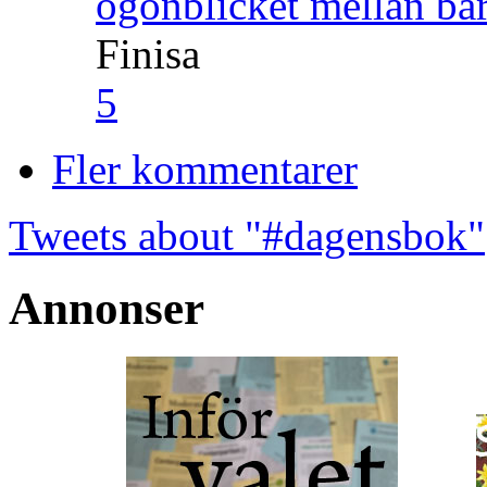
ögonblicket mellan ba
Finisa
5
Fler kommentarer
Tweets about "#dagensbok"
Annonser