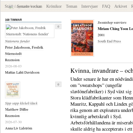
Start
Senaste veckan
Krönikor
Teman
Intervjuer
FAQ
Arkivet
168 TIMMAR
Sweatshop warriors
0
Miriam Ching Yoon Lo
2001
Nationens fiender
South End Press
Peter Jakobsson, Fredrik
Stiernstedt
Recension
2026-08-03
Kvinna, invandrare – oc
Mattias Lahti Davidsson
Under senare år har en nödvändi
om ”sweatshops” (ungefär
0
slavlönefabriker) i Syd växt sig 
Stora klädfabrikanter som Hen
Mauritz, Kappahl och Lindex gö
Sipp sapp klickeli klack
rika genom att exploatera under
Matthew Diffee
kvinnlig arbetskraft i Syd.
Recension
Arbetsförhållandena är miserab
2026-07-30
skulle aldrig ha accepterats i ett
Anna Liv Lidström