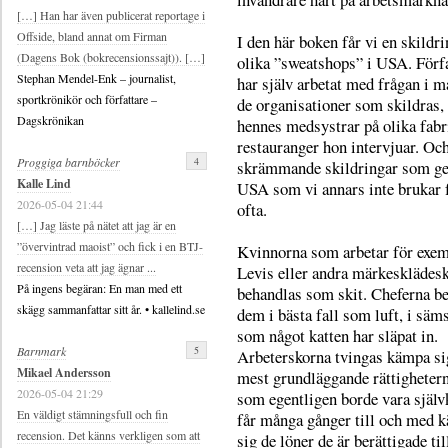
[…] Han har även publicerat reportage i
Offside, bland annat om Firman
I den här boken får vi en skildri
(Dagens Bok (bokrecensionssajt)). […]
olika ”sweatshops” i USA. Förf
Stephan Mendel-Enk – journalist,
har själv arbetat med frågan i m
sportkrönikör och författare –
de organisationer som skildras, 
Dagskrönikan
hennes medsystrar på olika fabr
restauranger hon intervjuar. Och
4
Proggiga barnböcker
skrämmande skildringar som ges
Kalle Lind
USA som vi annars inte brukar f
2026-05-04 21:44
ofta.
[…] Jag läste på nätet att jag är en
”övervintrad maoist” och fick i en BTJ-
Kvinnorna som arbetar för exem
recension veta att jag ägnar ...
Levis eller andra märkesklädes
På ingens begäran: En man med ett
behandlas som skit. Cheferna b
skägg sammanfattar sitt år. • kallelind.se
dem i bästa fall som luft, i säms
som något katten har släpat in.
5
Barnmark
Arbeterskorna tvingas kämpa sig
Mikael Andersson
mest grundläggande rättighetern
2026-05-04 21:29
som egentligen borde vara själv
En väldigt stämningsfull och fin
får många gånger till och med k
recension. Det känns verkligen som att
sig de löner de är berättigade till