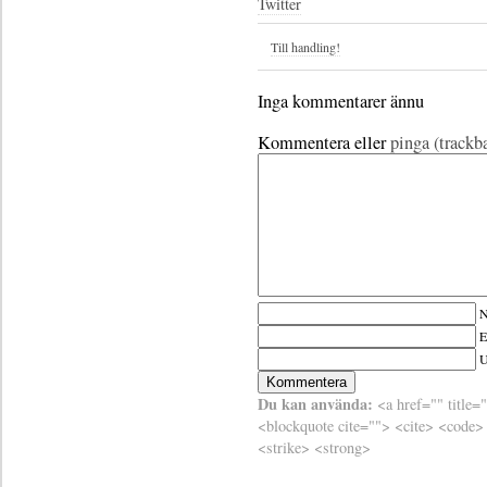
Twitter
Till handling!
Inga kommentarer ännu
Kommentera eller
pinga (trackb
N
E
Du kan använda:
<a href="" title=
<blockquote cite=""> <cite> <code>
<strike> <strong>