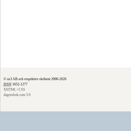
© us3 AB och respektive skribent 2000-2026
ISSN
1652-1277
XHTML
/
CSS
dagensbok.com 3.0