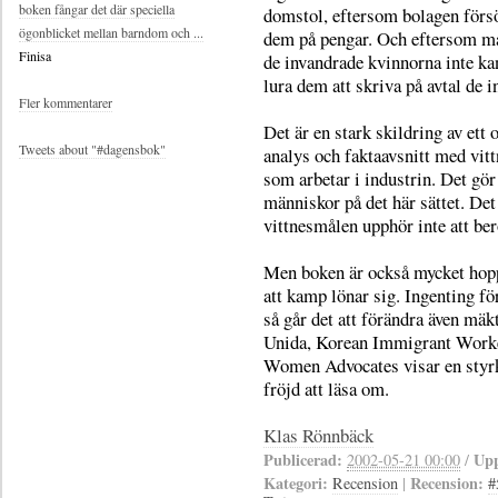
boken fångar det där speciella
domstol, eftersom bolagen förs
ögonblicket mellan barndom och ...
dem på pengar. Och eftersom m
Finisa
de invandrade kvinnorna inte ka
lura dem att skriva på avtal de i
Fler kommentarer
Det är en stark skildring av ett 
Tweets about "#dagensbok"
analys och faktaavsnitt med vit
som arbetar i industrin. Det gör
människor på det här sättet. De
vittnesmålen upphör inte att ber
Men boken är också mycket hopp
att kamp lönar sig. Ingenting f
så går det att förändra även mäk
Unida, Korean Immigrant Work
Women Advocates visar en styrk
fröjd att läsa om.
Klas Rönnbäck
Publicerad:
Upp
2002-05-21 00:00
/
Kategori:
Recension:
Recension
|
#