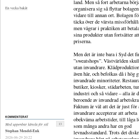
land. Men så fort arbetarna börj
organisera sig så flyttar bolagen
En vecka bakåt
vidare till annan ort. Bolagen f
täcka över de värsta missförhål
men vägrar i praktiken att betal
sina produkter utan fortsätter at
priserna.
Men det är inte bara i Syd det fi
”sweatshops”. Västvärlden skul
utan invandrare. Klädproduktion
även här, och befolkas då i hög g
invandrade minoriteter. Restaur
butiker, kiosker, städarbeten, tu
industri och så vidare – alla är 
beroende av invandrad arbetskra
Faktum är väl att det är just för 
invandrare accepterar att arbeta
KOMMENTERAT
obekväma arbetstider, till låga l
13
Med uppenbar känsla för stil
som många andra har en god
Stephan Mendel-Enk
levnadsstandard. Trots det disk
2026-06-29 20:22
invandrare hårt på arbetsmarkna