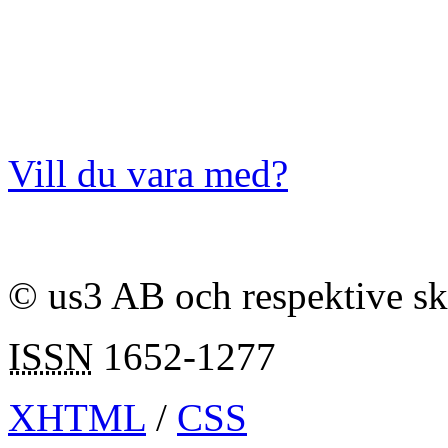
Vill du vara med?
© us3 AB och respektive s
ISSN
1652-1277
XHTML
/
CSS