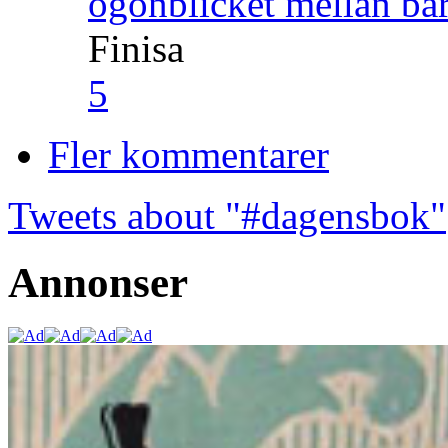
ögonblicket mellan ba
Finisa
5
Fler kommentarer
Tweets about "#dagensbok"
Annonser