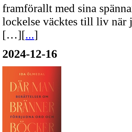
framförallt med sina spänna
lockelse väcktes till liv nä
[…][
...
]
2024-12-16