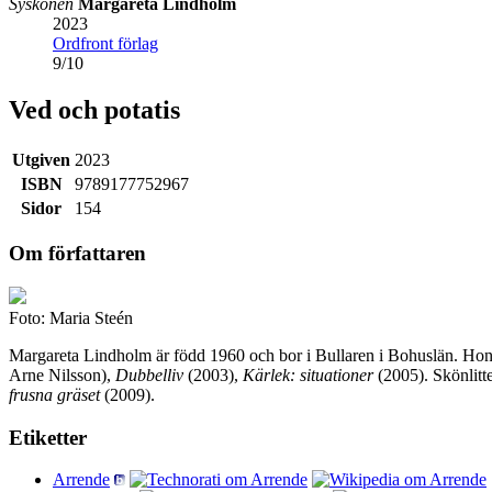
Syskonen
Margareta Lindholm
2023
Ordfront förlag
9
/
10
Ved och potatis
Utgiven
2023
ISBN
9789177752967
Sidor
154
Om författaren
Foto: Maria Steén
Margareta Lindholm är född 1960 och bor i Bullaren i Bohuslän. Hon har
Arne Nilsson),
Dubbelliv
(2003),
Kärlek: situationer
(2005). Skönlitt
frusna gräset
(2009).
Etiketter
Arrende