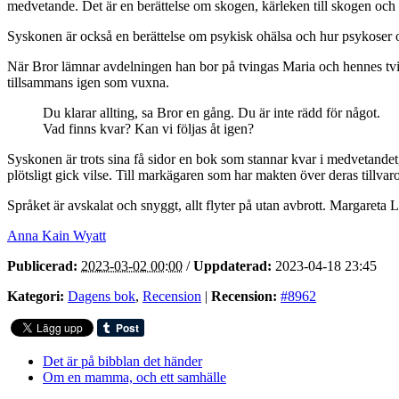
medvetande. Det är en berättelse om skogen, kärleken till skogen och 
Syskonen är också en berättelse om psykisk ohälsa och hur psykoser och
När Bror lämnar avdelningen han bor på tvingas Maria och hennes tvil
tillsammans igen som vuxna.
Du klarar allting, sa Bror en gång. Du är inte rädd för något.
Vad finns kvar? Kan vi följas åt igen?
Syskonen är trots sina få sidor en bok som stannar kvar i medvetandet
plötsligt gick vilse. Till markägaren som har makten över deras tillvar
Språket är avskalat och snyggt, allt flyter på utan avbrott. Margareta
Anna Kain Wyatt
Publicerad:
2023-03-02 00:00
/
Uppdaterad:
2023-04-18 23:45
Kategori:
Dagens bok
,
Recension
|
Recension:
#8962
Det är på bibblan det händer
Om en mamma, och ett samhälle