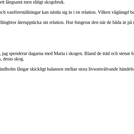
ett långsamt men slitigt skogsbruk.
 vanföreställningar kan nästla sig in i en relation. Vilken våglängd be
lingbror återupptäcka sin relation. Hur fungerar den när de båda är på
, jag spenderar dagarna med Maria i skogen. Bland de träd och stenar ho
o, deras skog.
 Lindholm fångar skickligt balansen mellan stora livsomvälvande händelse