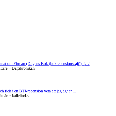
 annat om Firman (Dagens Bok (bokrecensionssajt)). […]
attare – Dagskrönikan
ch fick i en BTJ-recension veta att jag ägnar ...
 år. • kallelind.se