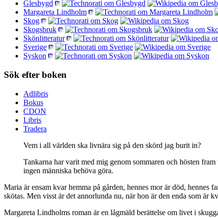
Glesbygd
Margareta Lindholm
Skog
Skogsbruk
Skönlitteratur
Sverige
Syskon
Sök efter boken
Adlibris
Bokus
CDON
Libris
Tradera
Vem i all världen ska livnära sig på den skörd jag burit in?
Tankarna har varit med mig genom sommaren och hösten fram till 
ingen människa behöva göra.
Maria är ensam kvar hemma på gården, hennes mor är död, hennes far 
skötas. Men visst är det annorlunda nu, när hon är den enda som är 
Margareta Lindholms roman är en lågmäld berättelse om livet i skugg