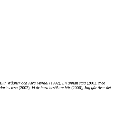
Elin Wägner och Alva Myrdal
(1992),
En annan stad
(2002, med
arins resa
(2002),
Vi är bara besökare här
(2006),
Jag går över det