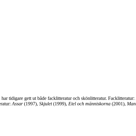
 tidigare gett ut både facklitteratur och skönlitteratur. Facklitteratur:
eratur:
Assar
(1997),
Skjulet
(1999),
Etel och människorna
(2001),
Mand