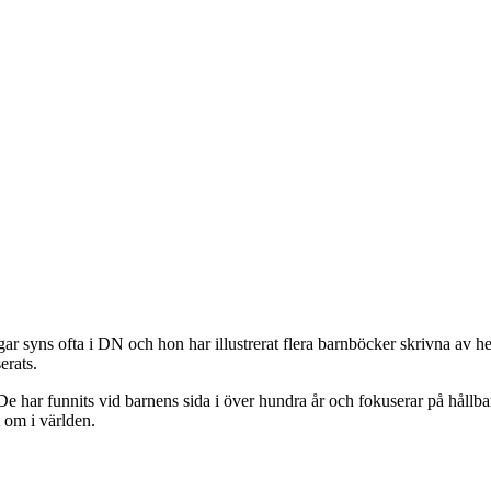
ngar syns ofta i DN och hon har illustrerat flera barnböcker skrivna a
erats.
 De har funnits vid barnens sida i över hundra år och fokuserar på hål
t om i världen.