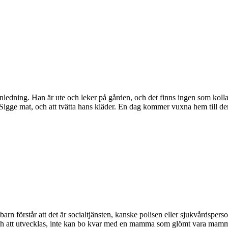
nledning. Han är ute och leker på gården, och det finns ingen som kolla
e Sigge mat, och att tvätta hans kläder. En dag kommer vuxna hem till 
a barn förstår att det är socialtjänsten, kanske polisen eller sjukvård
 och att utvecklas, inte kan bo kvar med en mamma som glömt vara mam