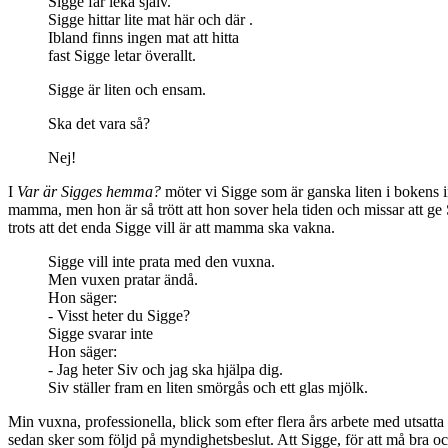
Sigge får leka själv.
Sigge hittar lite mat här och där .
Ibland finns ingen mat att hitta
fast Sigge letar överallt.
Sigge är liten och ensam.
Ska det vara så?
Nej!
I
Var är Sigges hemma?
möter vi Sigge som är ganska liten i bokens i
mamma, men hon är så trött att hon sover hela tiden och missar att g
trots att det enda Sigge vill är att mamma ska vakna.
Sigge vill inte prata med den vuxna.
Men vuxen pratar ändå.
Hon säger:
- Visst heter du Sigge?
Sigge svarar inte
Hon säger:
- Jag heter Siv och jag ska hjälpa dig.
Siv ställer fram en liten smörgås och ett glas mjölk.
Min vuxna, professionella, blick som efter flera års arbete med utsatt
sedan sker som följd på myndighetsbeslut. Att Sigge, för att må bra