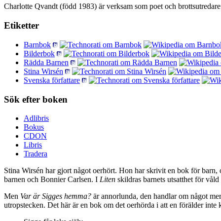
Charlotte Qvandt (född 1983) är verksam som poet och brottsutredare
Etiketter
Barnbok
Bilderbok
Rädda Barnen
Stina Wirsén
Svenska författare
Sök efter boken
Adlibris
Bokus
CDON
Libris
Tradera
Stina Wirsén har gjort något oerhört. Hon har skrivit en bok för barn, 
barnen och Bonnier Carlsen. I
Liten
skildras barnets utsatthet för våld
Men
Var är Sigges hemma?
är annorlunda, den handlar om något mer 
utropstecken. Det här är en bok om det oerhörda i att en förälder inte k