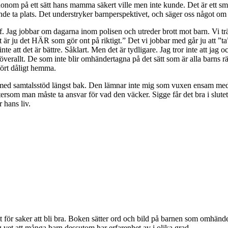
onom på ett sätt hans mamma säkert ville men inte kunde. Det är ett sm
nde ta plats. Det understryker barnperspektivet, och säger oss något om
. Jag jobbar om dagarna inom polisen och utreder brott mot barn. Vi träff
r ju det HÄR som gör ont på riktigt.” Det vi jobbar med går ju att ”ta
nte att det är bättre. Såklart. Men det är tydligare. Jag tror inte att j
verallt. De som inte blir omhändertagna på det sätt som är alla barns rät
rhört dåligt hemma.
d samtalsstöd längst bak. Den lämnar inte mig som vuxen ensam med al
a, eftersom man måste ta ansvar för vad den väcker. Sigge får det bra i s
 hans liv.
sätt för saker att bli bra. Boken sätter ord och bild på barnen som omh
g vet att många barn dessutom har erfarenhet av i olika grad.