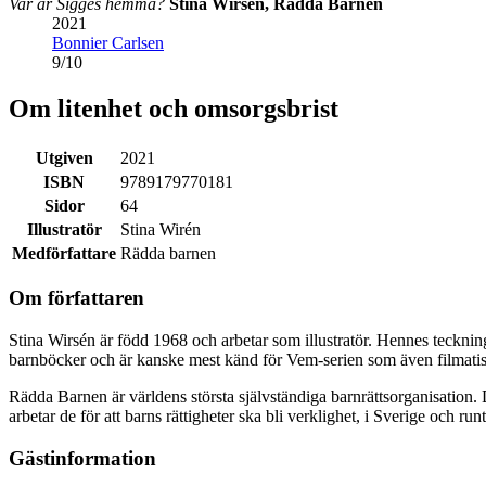
Var är Sigges hemma?
Stina Wirsén, Rädda Barnen
2021
Bonnier Carlsen
9
/
10
Om litenhet och omsorgsbrist
Utgiven
2021
ISBN
9789179770181
Sidor
64
Illustratör
Stina Wirén
Medförfattare
Rädda barnen
Om författaren
Stina Wirsén är född 1968 och arbetar som illustratör. Hennes teckni
barnböcker och är kanske mest känd för Vem-serien som även filmatis
Rädda Barnen är världens största självständiga barnrättsorganisation.
arbetar de för att barns rättigheter ska bli verklighet, i Sverige och run
Gästinformation