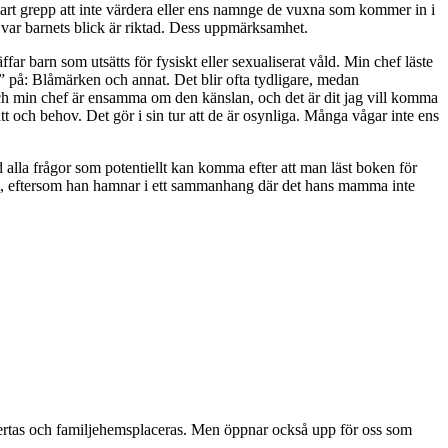
art grepp att inte värdera eller ens namnge de vuxna som kommer in i
 var barnets blick är riktad. Dess uppmärksamhet.
ar barn som utsätts för fysiskt eller sexualiserat våld. Min chef läste
” på: Blåmärken och annat. Det blir ofta tydligare, medan
ag och min chef är ensamma om den känslan, och det är dit jag vill komma
t och behov. Det gör i sin tur att de är osynliga. Många vågar inte ens
la frågor som potentiellt kan komma efter att man läst boken för
lutet, eftersom han hamnar i ett sammanhang där det hans mamma inte
ändertas och familjehemsplaceras. Men öppnar också upp för oss som