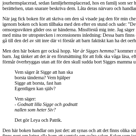
jourhemsplacerad, sedan familjehemsplacerad, hos en familj som ser h
berättelsen, utan snarare beskriva dem. Låta deras närvaro och handla
När jag fick boken för att skriva om den så visade jag den för min chef
igenom boken och kom tillbaka med den efter en stund och sade: ”Det ä
omsorgssvikten glider oss ur händerna. Missförstå mig inte. Jag säger i
med mina tre utropstecken i recensionens inledning: Dessa barn finns ö
gå till den del av sitt inre där vi förstår att barn faktiskt kan ha det oe
Men den här boken ger också hopp.
Var är Sigges hemma?
kommer me
barn. Jag tänker att det är en förutsättning för att folk ska våga läs
förmår överbryggas utan att för den skull sudda bort Sigges mamma ur
Vem säger åt Sigge att han ska
borsta tänderna? Vem hjälper
Sigge att borsta, fast han
Egentligen kan själv?
Vem säger:
-
Godnatt lilla Sigge och godnatt
nallen som heter Siv?
Det gör Leya och Patrik.
Den här boken handlar om just det: att synas och att det finns olika 
finns runt om kring alla barn att samtala om svåra saker. Saker som ja