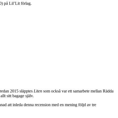
) på Lil’Lit förlag.
, redan 2015 släpptes
Liten
som också var ett samarbete mellan Rädda
llt sitt bagage själv.
ad att inleda denna recension med en mening följd av tre