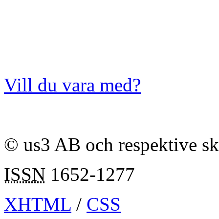
Vill du vara med?
© us3 AB och respektive s
ISSN
1652-1277
XHTML
/
CSS