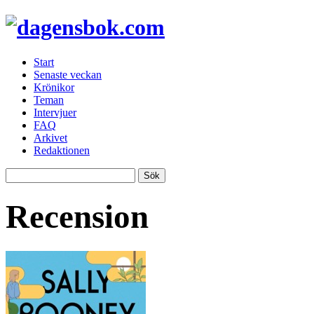
Start
Senaste veckan
Krönikor
Teman
Intervjuer
FAQ
Arkivet
Redaktionen
Recension