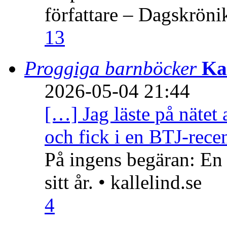
författare – Dagskröni
13
Proggiga barnböcker
Ka
2026-05-04 21:44
[…] Jag läste på nätet 
och fick i en BTJ-recen
På ingens begäran: En
sitt år. • kallelind.se
4