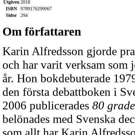
Utgiven
2018
ISBN
9789176299067
Sidor
294
Om författaren
Karin Alfredsson gjorde pr
och har varit verksam som jo
år. Hon bokdebuterade 19
den första debattboken i S
2006 publicerades
80 grade
belönades med Svenska deck
som allt har Karin Alfredsson 