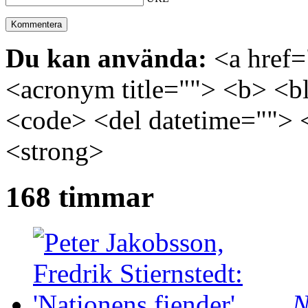
Du kan använda:
<a href="
<acronym title=""> <b> <bl
<code> <del datetime=""> 
<strong>
168 timmar
N