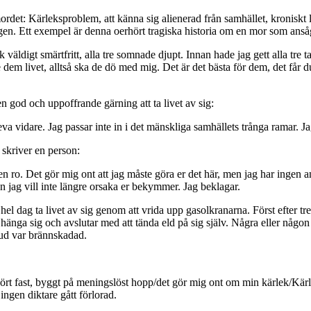
ordet: Kärleksproblem, att känna sig alienerad från samhället, kroniskt
n. Ett exempel är denna oerhört tragiska historia om en mor som ansåg s
ck väldigt smärtfritt, alla tre somnade djupt. Innan hade jag gett alla tre 
 dem livet, alltså ska de dö med mig. Det är det bästa för dem, det får du
en god och uppoffrande gärning att ta livet av sig:
 leva vidare. Jag passar inte in i det mänskliga samhällets trånga ramar. J
skriver en person:
gen ro. Det gör mig ont att jag måste göra er det här, men jag har ingen a
men jag vill inte längre orsaka er bekymmer. Jag beklagar.
 hel dag ta livet av sig genom att vrida upp gasolkranarna. Först efter 
änga sig och avslutar med att tända eld på sig själv. Några eller någon 
hud var brännskadad.
/kört fast, byggt på meningslöst hopp/det gör mig ont om min kärlek/Kär
ingen diktare gått förlorad.