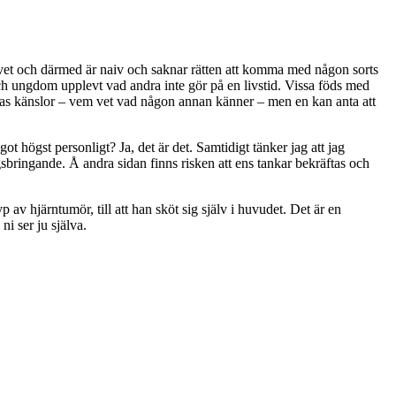
ivet och därmed är naiv och saknar rätten att komma med någon sorts
ch ungdom upplevt vad andra inte gör på en livstid. Vissa föds med
ndras känslor – vem vet vad någon annan känner – men en kan anta att
t högst personligt? Ja, det är det. Samtidigt tänker jag att jag
bringande. Å andra sidan finns risken att ens tankar bekräftas och
p av hjärntumör, till att han sköt sig själv i huvudet. Det är en
i ser ju själva.