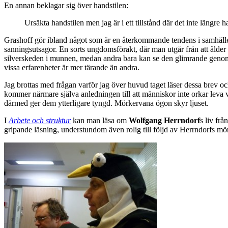
En annan beklagar sig över handstilen:
Ursäkta handstilen men jag är i ett tillstånd där det inte längre 
Grashoff gör ibland något som är en återkommande tendens i samhället
sanningsutsagor. En sorts ungdomsförakt, där man utgår från att ålde
silverskeden i munnen, medan andra bara kan se den glimrande genom sk
vissa erfarenheter är mer tärande än andra.
Jag brottas med frågan varför jag över huvud taget läser dessa brev och
kommer närmare själva anledningen till att människor inte orkar leva
därmed ger dem ytterligare tyngd. Mörkervana ögon skyr ljuset.
I
Arbete och struktur
kan man läsa om
Wolfgang Herrndorf
s liv frå
gripande läsning, understundom även rolig till följd av Herrndorfs mör