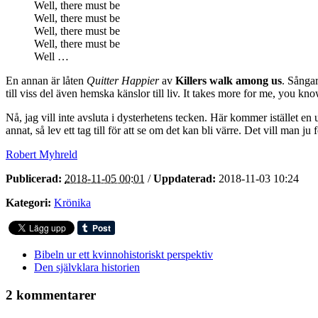
Well, there must be
Well, there must be
Well, there must be
Well, there must be
Well …
En annan är låten
Quitter Happier
av
Killers walk among us
. Sånga
till viss del även hemska känslor till liv. It takes more for me, you k
Nå, jag vill inte avsluta i dysterhetens tecken. Här kommer istället en
annat, så lev ett tag till för att se om det kan bli värre. Det vill man ju f
Robert Myhreld
Publicerad:
2018-11-05 00:01
/
Uppdaterad:
2018-11-03 10:24
Kategori:
Krönika
Bibeln ur ett kvinnohistoriskt perspektiv
Den självklara historien
2 kommentarer