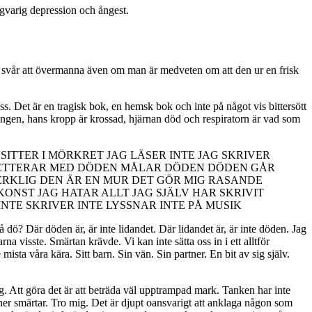
ngvarig depression och ångest.
är svår att övermanna även om man är medveten om att den ur en frisk
oss. Det är en tragisk bok, en hemsk bok och inte på något vis bittersött
ingen, hans kropp är krossad, hjärnan död och respiratorn är vad som
SITTER I MÖRKRET JAG LÄSER INTE JAG SKRIVER
OKETTERAR MED DÖDEN MÅLAR DÖDEN DÖDEN GÅR
VERKLIG DEN ÄR EN MUR DET GÖR MIG RASANDE
KONST JAG HATAR ALLT JAG SJÄLV HAR SKRIVIT
NTE SKRIVER INTE LYSSNAR INTE PÅ MUSIK
dö? Där döden är, är inte lidandet. Där lidandet är, är inte döden. Jag
arna visste. Smärtan krävde. Vi kan inte sätta oss in i ett alltför
ista våra kära. Sitt barn. Sin vän. Sin partner. En bit av sig själv.
. Att göra det är att beträda väl upptrampad mark. Tanken har inte
oner smärtar. Tro mig. Det är djupt oansvarigt att anklaga någon som