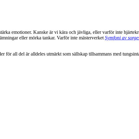
stärka emotioner. Kanske är vi kära och jävliga, eller varför inte hjärtekr
tämningar eller mörka tankar. Varför inte mästerverket
Symfoni av sorg
ler för all del är alldeles utmärkt som sällskap tillsammans med tungsint