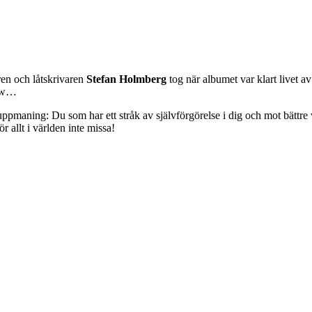
ren och låtskrivaren
Stefan Holmberg
tog när albumet var klart livet a
now…
 uppmaning: Du som har ett stråk av självförgörelse i dig och mot bättre 
ör allt i världen inte missa!