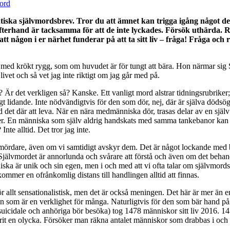
iska självmordsbrev. Tror du att ämnet kan trigga igång något des
 i efterhand är tacksamma för att de inte lyckades. Försök uthärda
att någon i er närhet funderar på att ta sitt liv – fråga! Fråga och r
ed krökt rygg, som om huvudet är för tungt att bära. Hon närmar sig Skap
livet och så vet jag inte riktigt om jag går med på.
r det verkligen så? Kanske. Ett vanligt mord alstrar tidningsrubriker; 
lidande. Inte nödvändigtvis för den som dör, nej, där är själva dödsögo
 det där att leva. När en nära medmänniska dör, trasas delar av en själv
per. En människa som själv aldrig handskats med samma tankebanor kan no
te alltid. Det tror jag inte.
 mördare, även om vi samtidigt avskyr dem. Det är något lockande med b
. Självmordet är annorlunda och svårare att förstå och även om det behand
iska är unik och sin egen, men i och med att vi ofta talar om självmor
kommer en ofrånkomlig distans till handlingen alltid att finnas.
ör allt sensationalistisk, men det är också meningen. Det här är mer än e
n som är en verklighet för många. Naturligtvis för den som bär hand på 
icidale och anhöriga bör besöka) tog 1478 människor sitt liv 2016. 1478. 
rit en olycka. Försöker man räkna antalet människor som drabbas i och 