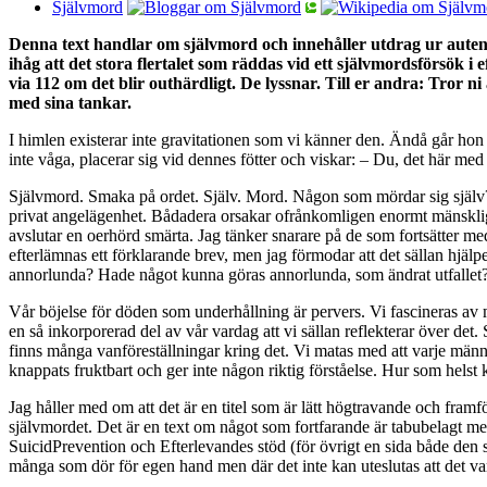
Självmord
Denna text handlar om självmord och innehåller utdrag ur autent
ihåg att det stora flertalet som räddas vid ett självmordsförsök
via 112 om det blir outhärdligt. De lyssnar. Till er andra: Tror ni 
med sina tankar.
I himlen existerar inte gravitationen som vi känner den. Ändå går hon m
inte våga, placerar sig vid dennes fötter och viskar: – Du, det här med 
Självmord. Smaka på ordet. Själv. Mord. Någon som mördar sig själv? Ä
privat angelägenhet. Bådadera orsakar ofrånkomligen enormt mänskligt 
avslutar en oerhörd smärta. Jag tänker snarare på de som fortsätter med
efterlämnas ett förklarande brev, men jag förmodar att det sällan hjäl
annorlunda? Hade något kunna göras annorlunda, som ändrat utfallet? In
Vår böjelse för döden som underhållning är pervers. Vi fascineras av
en så inkorporerad del av vår vardag att vi sällan reflekterar över det
finns många vanföreställningar kring det. Vi matas med att varje männ
knappats fruktbart och ger inte någon riktig förståelse. Hur som helst 
Jag håller med om att det är en titel som är lätt högtravande och framf
självmordet. Det är en text om något som fortfarande är tabubelagt me
SuicidPrevention och Efterlevandes stöd (för övrigt en sida både den su
många som dör för egen hand men där det inte kan uteslutas att det va