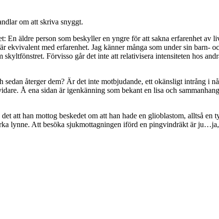
handlar om att skriva snyggt.
: En äldre person som beskyller en yngre för att sakna erfarenhet av l
r är ekvivalent med erfarenhet. Jag känner många som under sin barn- o
yltfönstret. Förvisso går det inte att relativisera intensiteten hos a
 sedan återger dem? Är det inte motbjudande, ett okänsligt intrång i någo
 vidare. Å ena sidan är igenkänning som bekant en lisa och sammanhangs
n det att han mottog beskedet om att han hade en glioblastom, alltså en ty
ka lynne. Att besöka sjukmottagningen iförd en pingvindräkt är ju…ja, n