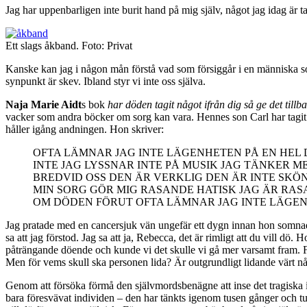
Jag har uppenbarligen inte burit hand på mig själv, något jag idag är t
Ett slags åkband. Foto: Privat
Kanske kan jag i någon mån förstå vad som försiggår i en människa som
synpunkt är skev. Ibland styr vi inte oss själva.
Naja Marie Aidt
s bok
har döden tagit något ifrån dig så ge det tillb
vacker som andra böcker om sorg kan vara. Hennes son Carl har tagit l
håller igång andningen. Hon skriver:
OFTA LÄMNAR JAG INTE LÄGENHETEN PÅ EN HEL DA
INTE JAG LYSSNAR INTE PÅ MUSIK JAG TÄNKER
BREDVID OSS DEN ÄR VERKLIG DEN ÄR INTE SKÖ
MIN SORG GÖR MIG RASANDE HATISK JAG ÄR RASA
OM DÖDEN FÖRUT OFTA LÄMNAR JAG INTE LÄGENH
Jag pratade med en cancersjuk vän ungefär ett dygn innan hon somnade i
sa att jag förstod. Jag sa att ja, Rebecca, det är rimligt att du vill dö. 
påträngande döende och kunde vi det skulle vi gå mer varsamt fram. För v
Men för vems skull ska personen lida? Är outgrundligt lidande värt nå
Genom att försöka förmå den självmordsbenägne att inse det tragiska i
bara föresvävat individen – den har tänkts igenom tusen gånger och tus