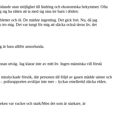
 lidande utan möjlighet till lindring och ekonomiska bekymmer. Ofta
ig ha rätten att ta med sig sina tre barn i döden:
tabletter och öl. De märkte ingenting. Det gick fort. Nu, då jag
 tro mig. Det var tungt för mig att släcka också deras liv, det
ag är bara alltför annorlunda.
nnan utväg. Jag klarar inte av mitt liv. Ingen människa vill förstå
tre misslyckade försök, där personen till följd av gasen mådde sämre och
– polisrapporten avslöjar inte mer – lyckas emellertid släcka elden.
leken var vacker och stark/Men det som är starkare, är