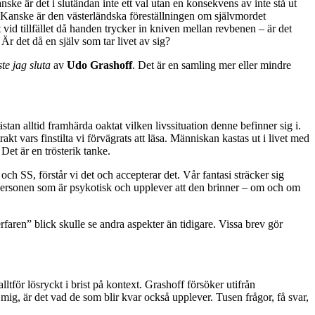
anske är det i slutändan inte ett val utan en konsekvens av inte stå ut
. Kanske är den västerländska föreställningen om självmordet
vid tillfället då handen trycker in kniven mellan revbenen – är det
r det då en själv som tar livet av sig?
e jag sluta
av
Udo Grashoff
. Det är en samling mer eller mindre
an alltid framhärda oaktat vilken livssituation denne befinner sig i.
rakt vars finstilta vi förvägrats att läsa. Människan kastas ut i livet med
Det är en trösterik tanke.
och SS, förstår vi det och accepterar det. Vår fantasi sträcker sig
l är personen som är psykotisk och upplever att den brinner – om och om
rfaren” blick skulle se andra aspekter än tidigare. Vissa brev gör
ltför lösryckt i brist på kontext. Grashoff försöker utifrån
 mig, är det vad de som blir kvar också upplever. Tusen frågor, få svar,