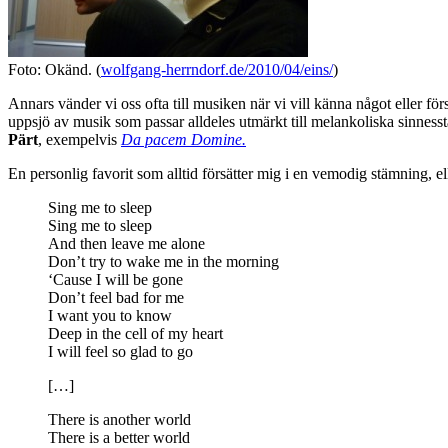
Foto: Okänd. (
wolfgang-herrndorf.de/2010/04/eins/
)
Annars vänder vi oss ofta till musiken när vi vill känna något eller för
uppsjö av musik som passar alldeles utmärkt till melankoliska sinness
Pärt
, exempelvis
Da pacem Domine.
En personlig favorit som alltid försätter mig i en vemodig stämning, el
Sing me to sleep
Sing me to sleep
And then leave me alone
Don’t try to wake me in the morning
‘Cause I will be gone
Don’t feel bad for me
I want you to know
Deep in the cell of my heart
I will feel so glad to go
[…]
There is another world
There is a better world