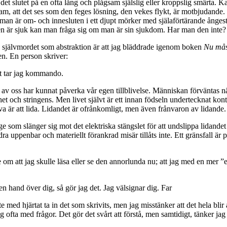
 det slutet på en ofta lång och plågsam själslig eller kroppslig smärta. K
am, att det ses som den feges lösning, den vekes flykt, är motbjudande
 man är om- och innesluten i ett djupt mörker med själaförtärande ångest 
n är sjuk kan man fråga sig om man är sin sjukdom. Har man den inte? Ä
ng självmordet som abstraktion är att jag bläddrade igenom boken
Nu måst
n. En person skriver:
et tar jag kommando.
av oss har kunnat påverka vår egen tillblivelse. Människan förväntas näst
ghet och stringens. Men livet självt är ett innan födseln undertecknat kont
a är att lida. Lidandet är ofrånkomligt, men även frånvaron av lidande. 
 som slänger sig mot det elektriska stängslet för att undslippa lidandet 
 andra uppenbar och materiellt förankrad misär tillåts inte. Ett gränsfal
om att jag skulle läsa eller se den annorlunda nu; att jag med en mer ”e
en hand över dig, så gör jag det. Jag välsignar dig. Far
d hjärtat ta in det som skrivits, men jag misstänker att det hela blir al
ofta med frågor. Det gör det svårt att förstå, men samtidigt, tänker jag