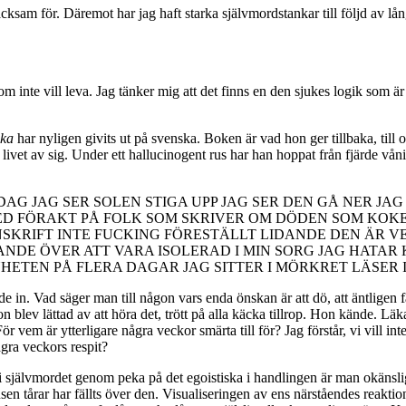
acksam för. Däremot har jag haft starka självmordstankar till följd av lå
 inte vill leva. Jag tänker mig att det finns en den sjukes logik som 
aka
har nyligen givits ut på svenska. Boken är vad hon ger tillbaka, till 
ivet av sig. Under ett hallucinogent rus har han hoppat från fjärde vån
G JAG SER SOLEN STIGA UPP JAG SER DEN GÅ NER JAG 
 MED FÖRAKT PÅ FOLK SOM SKRIVER OM DÖDEN SOM K
NSKRIFT INTE FUCKING FÖRESTÄLLT LIDANDE DEN ÄR 
NDE ÖVER ATT VARA ISOLERAD I MIN SORG JAG HATAR 
ETEN PÅ FLERA DAGAR JAG SITTER I MÖRKRET LÄSER I
n. Vad säger man till någon vars enda önskan är att dö, att äntligen få 
Hon blev lättad av att höra det, trött på alla käcka tillrop. Hon kände. Läk
em är ytterligare några veckor smärta till för? Jag förstår, vi vill inte m
gra veckors respit?
 självmordet genom peka på det egoistiska i handlingen är man okänslig
en tårar har fällts över den. Visualiseringen av ens närståendes reakti