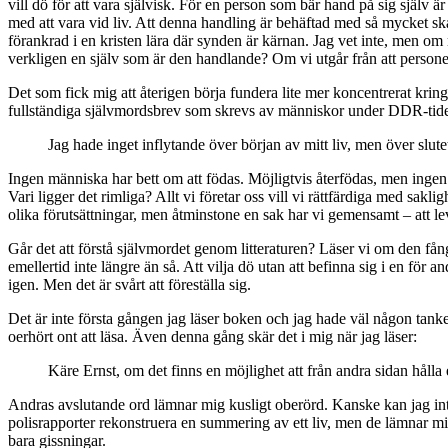
vill dö för att vara självisk. För en person som bär hand på sig själv är
med att vara vid liv. Att denna handling är behäftad med så mycket sk
förankrad i en kristen lära där synden är kärnan. Jag vet inte, men om
verkligen en själv som är den handlande? Om vi utgår från att persone
Det som fick mig att återigen börja fundera lite mer koncentrerat kri
fullständiga självmordsbrev som skrevs av människor under DDR-tide
Jag hade inget inflytande över början av mitt liv, men över slut
Ingen människa har bett om att födas. Möjligtvis återfödas, men ingen 
Vari ligger det rimliga? Allt vi företar oss vill vi rättfärdiga med sakli
olika förutsättningar, men åtminstone en sak har vi gemensamt – att lev
Går det att förstå självmordet genom litteraturen? Läser vi om den fånge
emellertid inte längre än så. Att vilja dö utan att befinna sig i en för
igen. Men det är svårt att föreställa sig.
Det är inte första gången jag läser boken och jag hade väl någon tanke 
oerhört ont att läsa. Även denna gång skär det i mig när jag läser:
Käre Ernst, om det finns en möjlighet att från andra sidan hålla 
Andras avslutande ord lämnar mig kusligt oberörd. Kanske kan jag inte me
polisrapporter rekonstruera en summering av ett liv, men de lämnar mig 
bara gissningar.