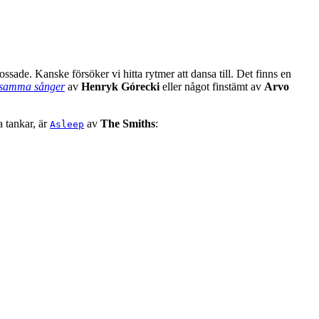
ossade. Kanske försöker vi hitta rytmer att dansa till. Det finns en
esamma sånger
av
Henryk Górecki
eller något finstämt av
Arvo
a tankar, är
av
The Smiths
:
Asleep