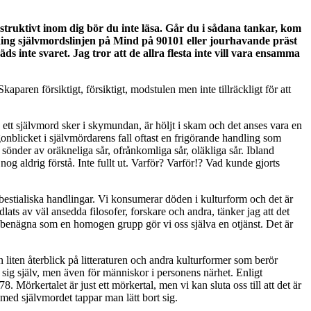
truktivt inom dig bör du inte läsa. Går du i sådana tankar, kom
. Ring självmordslinjen på Mind på 90101 eller jourhavande präst
äds inte svaret. Jag tror att de allra flesta inte vill vara ensamma
aren försiktigt, försiktigt, modstulen men inte tillräckligt för att
ett självmord sker i skymundan, är höljt i skam och det anses vara en
nblicket i självmördarens fall oftast en frigörande handling som
 sönder av oräkneliga sår, ofrånkomliga sår, oläkliga sår. Ibland
g aldrig förstå. Inte fullt ut. Varför? Varför!? Vad kunde gjorts
estialiska handlingar. Vi konsumerar döden i kulturform och det är
lats av väl ansedda filosofer, forskare och andra, tänker jag att det
dsbenägna som en homogen grupp gör vi oss själva en otjänst. Det är
n liten återblick på litteraturen och andra kulturformer som berör
sig själv, men även för människor i personens närhet. Enligt
Mörkertalet är just ett mörkertal, men vi kan sluta oss till att det är
med självmordet tappar man lätt bort sig.