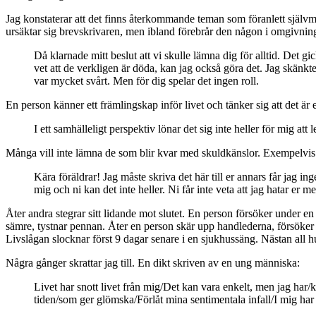
Jag konstaterar att det finns återkommande teman som föranlett självm
ursäktar sig brevskrivaren, men ibland förebrår den någon i omgivninge
Då klarnade mitt beslut att vi skulle lämna dig för alltid. Det gi
vet att de verkligen är döda, kan jag också göra det. Jag skänkte
var mycket svårt. Men för dig spelar det ingen roll.
En person känner ett främlingskap inför livet och tänker sig att det är 
I ett samhälleligt perspektiv lönar det sig inte heller för mig att
Många vill inte lämna de som blir kvar med skuldkänslor. Exempelvis 
Kära föräldrar! Jag måste skriva det här till er annars får jag in
mig och ni kan det inte heller. Ni får inte veta att jag hatar er 
Åter andra stegrar sitt lidande mot slutet. En person försöker under en
sämre, tystnar pennan. Åter en person skär upp handlederna, försöker h
Livslågan slocknar först 9 dagar senare i en sjukhussäng. Nästan all 
Några gånger skrattar jag till. En dikt skriven av en ung människa:
Livet har snott livet från mig/Det kan vara enkelt, men jag har
tiden/som ger glömska/Förlåt mina sentimentala infall/I mig har 