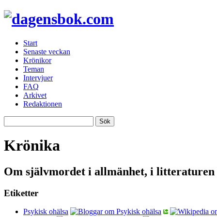
Start
Senaste veckan
Krönikor
Teman
Intervjuer
FAQ
Arkivet
Redaktionen
Krönika
Om självmordet i allmänhet, i litteraturen
Etiketter
Psykisk ohälsa