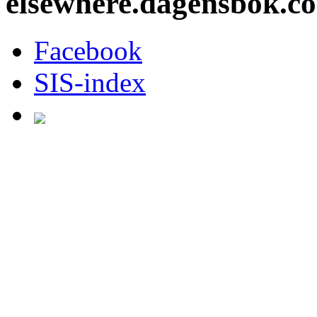
elsewhere.dagensbok.c
Facebook
SIS-index