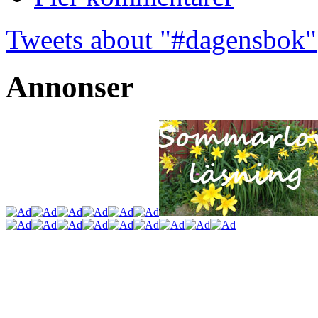
Tweets about "#dagensbok"
Annonser