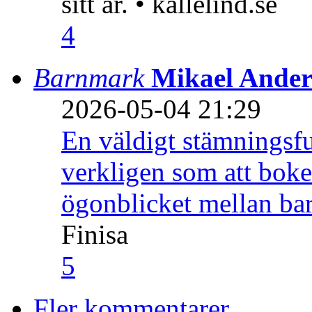
sitt år. • kallelind.se
4
Barnmark
Mikael Ander
2026-05-04 21:29
En väldigt stämningsfu
verkligen som att boke
ögonblicket mellan ba
Finisa
5
Fler kommentarer