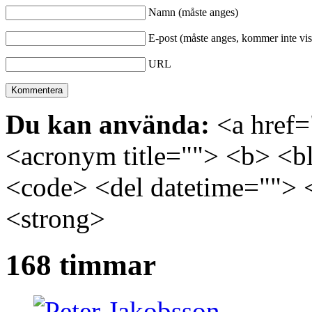
Namn (måste anges)
E-post (måste anges, kommer inte vis
URL
Du kan använda:
<a href="
<acronym title=""> <b> <bl
<code> <del datetime=""> 
<strong>
168 timmar