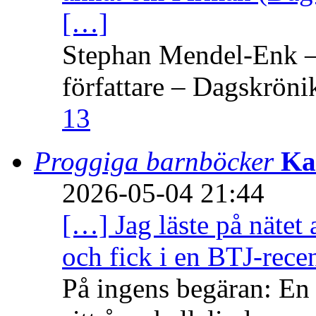
[…]
Stephan Mendel-Enk – 
författare – Dagskröni
13
Proggiga barnböcker
Ka
2026-05-04 21:44
[…] Jag läste på nätet 
och fick i en BTJ-recen
På ingens begäran: En