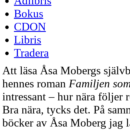
Adlibris
Bokus
CDON
Libris
Tradera
Att läsa Åsa Mobergs själv
hennes roman
Familjen som
intressant – hur nära följer
Bra nära, tycks det. På sam
böcker av Åsa Moberg jag läs