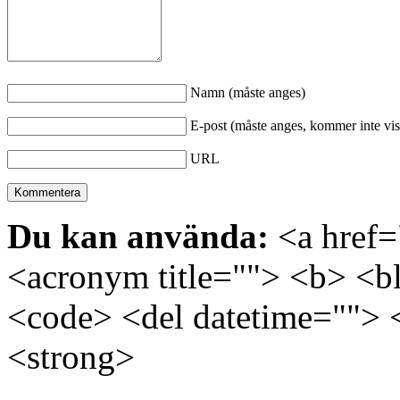
Namn (måste anges)
E-post (måste anges, kommer inte vis
URL
Du kan använda:
<a href="
<acronym title=""> <b> <bl
<code> <del datetime=""> 
<strong>