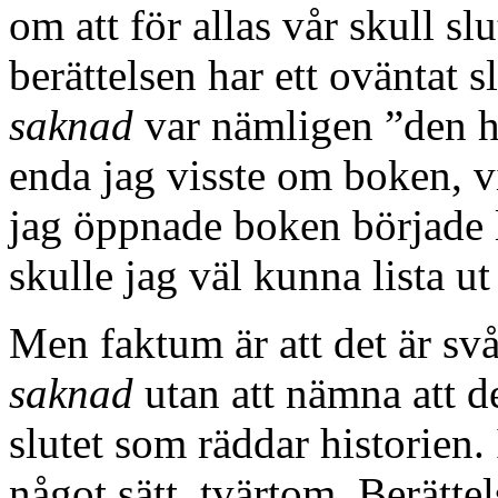
om att för allas vår skull slu
berättelsen har ett oväntat s
saknad
var nämligen ”den ha
enda jag visste om boken, vil
jag öppnade boken började l
skulle jag väl kunna lista u
Men faktum är att det är svå
saknad
utan att nämna att d
slutet som räddar historien. 
något sätt, tvärtom. Berättel