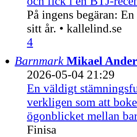
och fick i en BTJ-recen
På ingens begäran: En
sitt år. • kallelind.se
4
Barnmark
Mikael Ander
2026-05-04 21:29
En väldigt stämningsfu
verkligen som att boke
ögonblicket mellan ba
Finisa