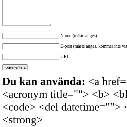
Namn (måste anges)
E-post (måste anges, kommer inte vis
URL
Du kan använda:
<a href="
<acronym title=""> <b> <bl
<code> <del datetime=""> 
<strong>