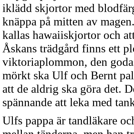
iklädd skjortor med blodfä
knäppa på mitten av magen. 
kallas hawaiiskjortor och at
Åskans trädgård finns ett p
viktoriaplommon, den godas
mörkt ska Ulf och Bernt pal
att de aldrig ska göra det. D
spännande att leka med tan
Ulfs pappa är tandläkare och
mellan tänderna, men han tr