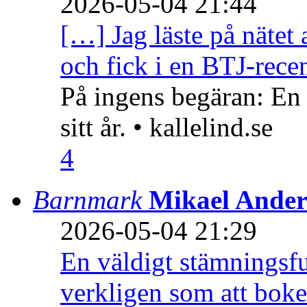
2026-05-04 21:44
[…] Jag läste på nätet 
och fick i en BTJ-recen
På ingens begäran: En
sitt år. • kallelind.se
4
Barnmark
Mikael Ander
2026-05-04 21:29
En väldigt stämningsfu
verkligen som att boke