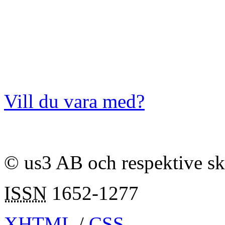
Vill du vara med?
© us3 AB och respektive s
ISSN
1652-1277
XHTML
/
CSS