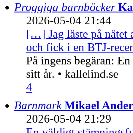
Proggiga barnböcker
Ka
2026-05-04 21:44
[…] Jag läste på nätet 
och fick i en BTJ-recen
På ingens begäran: En
sitt år. • kallelind.se
4
Barnmark
Mikael Ander
2026-05-04 21:29
En väldigt stämningsfu