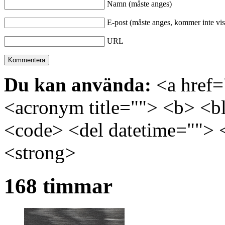
Namn (måste anges)
E-post (måste anges, kommer inte vis
URL
Du kan använda:
<a href="
<acronym title=""> <b> <bl
<code> <del datetime=""> 
<strong>
168 timmar