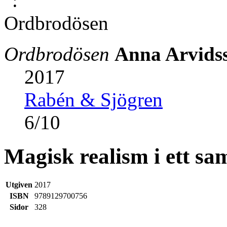
Ordbrodösen
Anna Arvids
2017
Rabén & Sjögren
6
/
10
Magisk realism i ett sa
Utgiven
2017
ISBN
9789129700756
Sidor
328