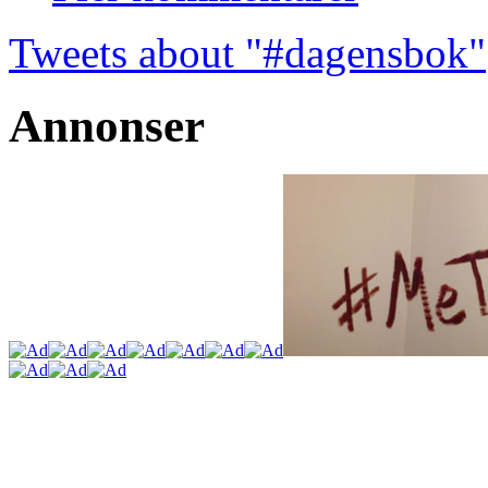
Tweets about "#dagensbok"
Annonser