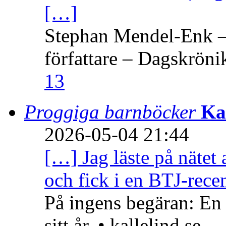
[…]
Stephan Mendel-Enk – 
författare – Dagskröni
13
Proggiga barnböcker
Ka
2026-05-04 21:44
[…] Jag läste på nätet 
och fick i en BTJ-recen
På ingens begäran: En
sitt år. • kallelind.se