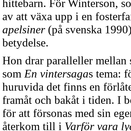
hittebarn. För Winterson, s
av att växa upp i en fosterf
apelsiner
(på svenska 1990),
betydelse.
Hon drar paralleller mellan 
som
En vintersaga
s tema: f
huruvida det finns en förlåt
framåt och bakåt i tiden. I
för att försonas med sin eg
återkom till i
Varför vara l