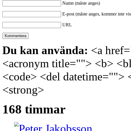
Namn (måste anges)
E-post (måste anges, kommer inte vis
URL
Du kan använda:
<a href="
<acronym title=""> <b> <bl
<code> <del datetime=""> 
<strong>
168 timmar