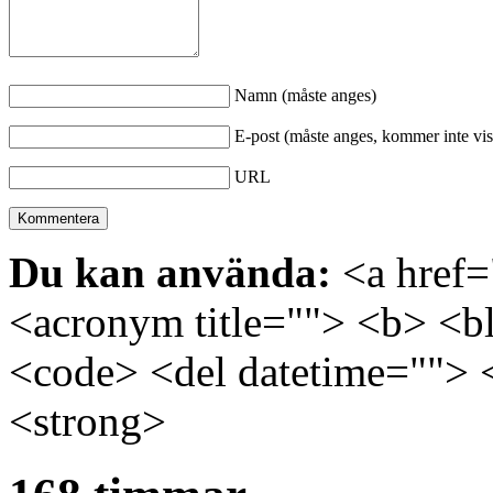
Namn (måste anges)
E-post (måste anges, kommer inte vis
URL
Du kan använda:
<a href="
<acronym title=""> <b> <bl
<code> <del datetime=""> 
<strong>