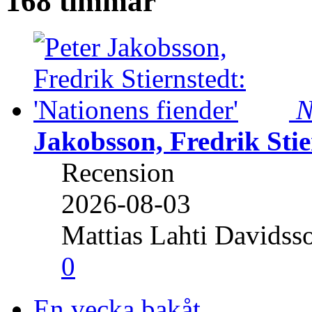
168 timmar
N
Jakobsson, Fredrik Stie
Recension
2026-08-03
Mattias Lahti Davidss
0
En vecka bakåt