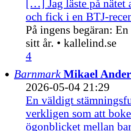
[…] Jag läste på nätet 
och fick i en BTJ-recen
På ingens begäran: En
sitt år. • kallelind.se
4
Barnmark
Mikael Ander
2026-05-04 21:29
En väldigt stämningsfu
verkligen som att boke
ögonblicket mellan ba