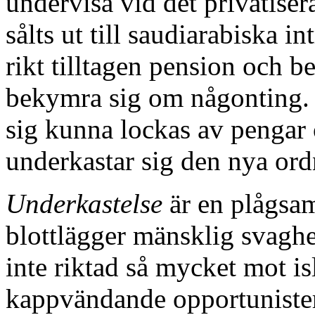
undervisa vid det privatise
sålts ut till saudiarabiska i
rikt tilltagen pension och 
bekymra sig om någonting. 
sig kunna lockas av pengar
underkastar sig den nya ord
Underkastelse
är en plågsam
blottlägger mänsklig svaghe
inte riktad så mycket mot i
kappvändande opportunister