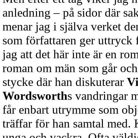
anledning – på sidor där sa
menar jag i själva verket de
som författaren ger uttryck 
jag att det här inte är en ro
roman om män som går och s
stycke där han diskuterar
V
Wordsworth
s vandringar m
får enbart utrymme som obj
träffar för han samtal med.
unga och vackra. Ofta väldi