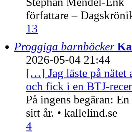
Stephan Mendel-Enk – 
författare – Dagskröni
13
Proggiga barnböcker
Ka
2026-05-04 21:44
[…] Jag läste på nätet 
och fick i en BTJ-recen
På ingens begäran: En
sitt år. • kallelind.se
4