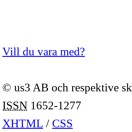
Vill du vara med?
© us3 AB och respektive s
ISSN
1652-1277
XHTML
/
CSS