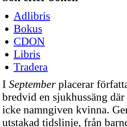
Adlibris
Bokus
CDON
Libris
Tradera
I
September
placerar författ
bredvid en sjukhussäng där 
icke namngiven kvinna. Gen
utstakad tidslinje, från bar