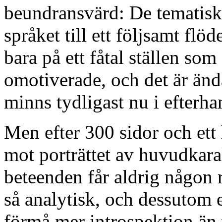
beundransvärd: De tematis
språket till ett följsamt flö
bara på ett fåtal ställen s
omotiverade, och det är änd
minns tydligast nu i efterha
Men efter 300 sidor och ett h
mot porträttet av huvudkar
beteenden får aldrig någon r
så analytisk, och dessutom e
förmå mer introspektion än