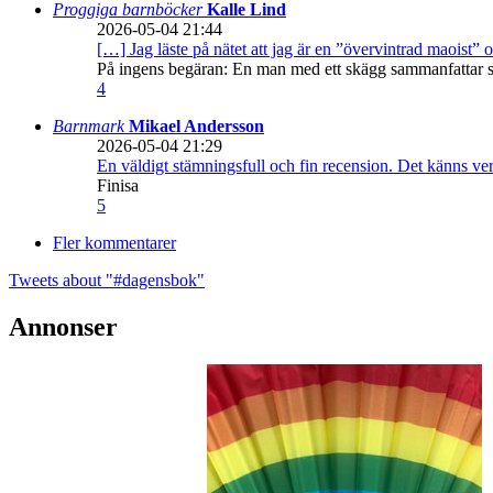
Proggiga barnböcker
Kalle Lind
2026-05-04 21:44
[…] Jag läste på nätet att jag är en ”övervintrad maoist” o
På ingens begäran: En man med ett skägg sammanfattar sitt
4
Barnmark
Mikael Andersson
2026-05-04 21:29
En väldigt stämningsfull och fin recension. Det känns ve
Finisa
5
Fler kommentarer
Tweets about "#dagensbok"
Annonser