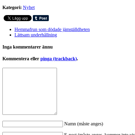
Kategori:
Nyhet
Hemmafrun som dödade jämställdheten
Lättsam underhållning
Inga kommentarer ännu
Kommentera eller
pinga (trackback)
.
Namn (måste anges)
E-post (måste anges, kommer inte vis