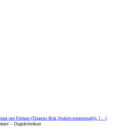
 annat om Firman (Dagens Bok (bokrecensionssajt)). […]
attare – Dagskrönikan