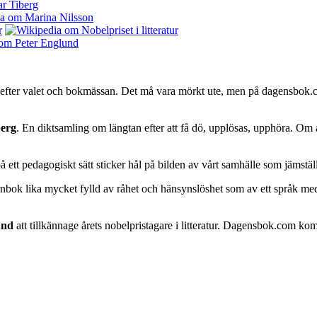
fter valet och bokmässan. Det må vara mörkt ute, men på dagensbok.com 
berg
. En diktsamling om längtan efter att få dö, upplösas, upphöra. Om 
ett pedagogiskt sätt sticker hål på bilden av vårt samhälle som jämställt
nbok lika mycket fylld av råhet och hänsynslöshet som av ett språk me
und
att tillkännage årets nobelpristagare i litteratur. Dagensbok.com ko