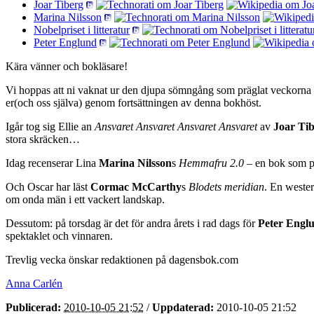
Joar Tiberg
Marina Nilsson
Nobelpriset i litteratur
Peter Englund
Kära vänner och bokläsare!
Vi hoppas att ni vaknat ur den djupa sömngång som präglat veckorna e
er(och oss själva) genom fortsättningen av denna bokhöst.
Igår tog sig Ellie an
Ansvaret Ansvaret Ansvaret Ansvaret
av
Joar Ti
stora skräcken…
Idag recenserar Lina
Marina Nilsson
s
Hemmafru 2.0
– en bok som på 
Och Oscar har läst
Cormac McCarthy
s
Blodets meridian
. En wester
om onda män i ett vackert landskap.
Dessutom: på torsdag är det för andra årets i rad dags för
Peter Engl
spektaklet och vinnaren.
Trevlig vecka önskar redaktionen på dagensbok.com
Anna Carlén
Publicerad:
2010-10-05 21:52
/
Uppdaterad:
2010-10-05 21:52