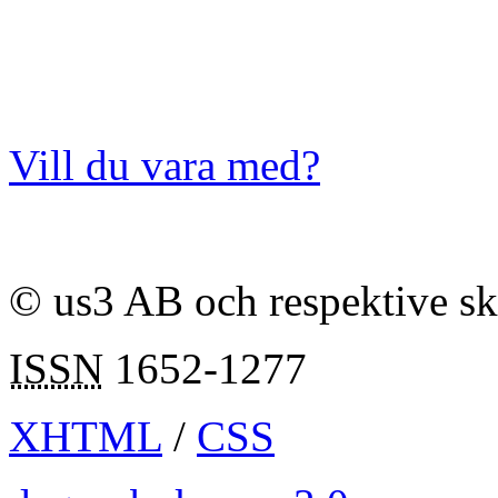
Vill du vara med?
© us3 AB och respektive s
ISSN
1652-1277
XHTML
/
CSS