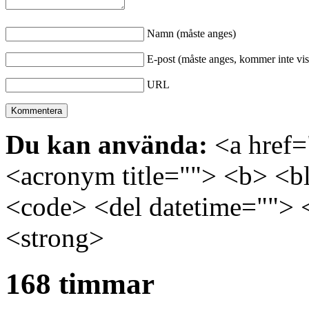
Namn (måste anges)
E-post (måste anges, kommer inte vis
URL
Du kan använda:
<a href="
<acronym title=""> <b> <bl
<code> <del datetime=""> 
<strong>
168 timmar