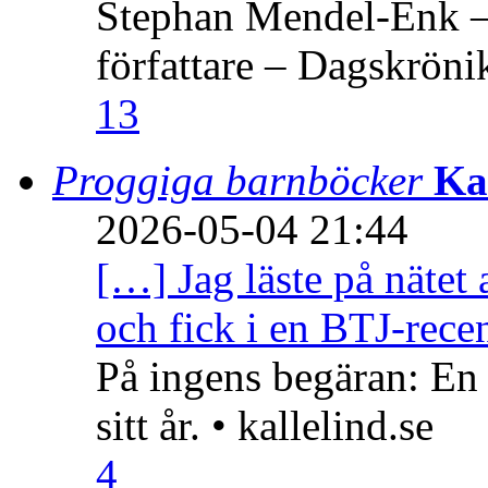
Stephan Mendel-Enk – 
författare – Dagskröni
13
Proggiga barnböcker
Ka
2026-05-04 21:44
[…] Jag läste på nätet 
och fick i en BTJ-recen
På ingens begäran: En
sitt år. • kallelind.se
4