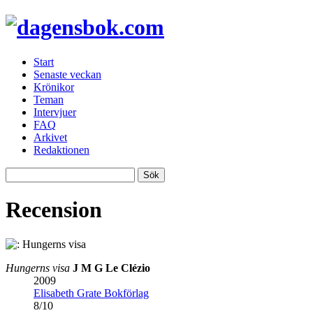
Start
Senaste veckan
Krönikor
Teman
Intervjuer
FAQ
Arkivet
Redaktionen
Recension
Hungerns visa
J M G Le Clézio
2009
Elisabeth Grate Bokförlag
8
/
10