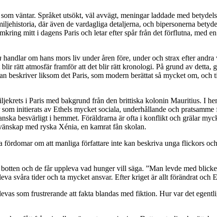
et som väntar. Språket utsökt, väl avvägt, meningar laddade med betydel
ljehistoria, där även de vardagliga detaljerna, och bipersonerna betyder 
mkring mitt i dagens Paris och letar efter spår från det förflutna, med 
a
handlar om hans mors liv under åren före, under och strax efter andra 
blir rätt atmosfär framför att det blir rätt kronologi. På grund av detta, g
kt han beskriver liksom det Paris, som modern berättat så mycket om, och 
ljekrets i Paris med bakgrund från den brittiska kolonin Mauritius. I 
om initierats av Ethels mycket sociala, underhållande och pratsamme fa
anska besvärligt i hemmet. Föräldrarna är ofta i konflikt och grälar myc
s vänskap med ryska Xénia, en kamrat fån skolan.
lla fördomar om att manliga författare inte kan beskriva unga flickors 
 i botten och de får uppleva vad hunger vill säga. ”Man levde med blicken
va svåra tider och ta mycket ansvar. Efter kriget är allt förändrat och Et
levas som frustrerande att fakta blandas med fiktion. Hur var det egentl