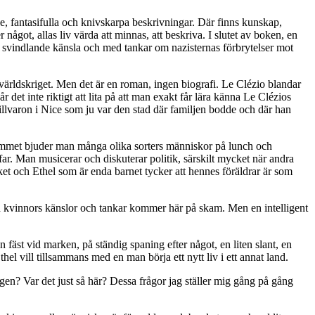
se, fantasifulla och knivskarpa beskrivningar. Där finns kunskap,
något, allas liv värda att minnas, att beskriva. I slutet av boken, en
en svindlande känsla och med tankar om nazisternas förbrytelser mot
världskriget. Men det är en roman, ingen biografi. Le Clézio blandar
år det inte riktigt att lita på att man exakt får lära känna Le Clézios
tillvaron i Nice som ju var den stad där familjen bodde och där han
hemmet bjuder man många olika sorters människor på lunch och
r. Man musicerar och diskuterar politik, särskilt mycket när andra
ket och Ethel som är enda barnet tycker att hennes föräldrar är som
och kvinnors känslor och tankar kommer här på skam. Men en intelligent
 fäst vid marken, på ständig spaning efter något, en liten slant, en
hel vill tillsammans med en man börja ett nytt liv i ett annat land.
igen? Var det just så här? Dessa frågor jag ställer mig gång på gång