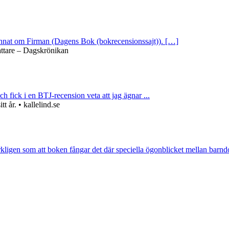
 annat om Firman (Dagens Bok (bokrecensionssajt)). […]
attare – Dagskrönikan
ch fick i en BTJ-recension veta att jag ägnar ...
 år. • kallelind.se
rkligen som att boken fångar det där speciella ögonblicket mellan barnd