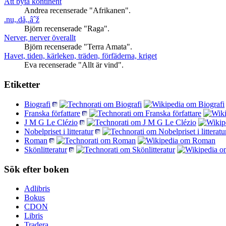
Att byta kontinent
Andrea recenserade "Afrikanen".
.nu,.då,.âˆž
Björn recenserade "Raga".
Nerver, nerver överallt
Björn recenserade "Terra Amata".
Havet, tiden, kärleken, träden, förfäderna, kriget
Eva recenserade "Allt är vind".
Etiketter
Biografi
Franska författare
J M G Le Clézio
Nobelpriset i litteratur
Roman
Skönlitteratur
Sök efter boken
Adlibris
Bokus
CDON
Libris
Tradera