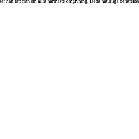
ättelser han fått från sin allra närmaste omgivning. Detta naturliga berätt