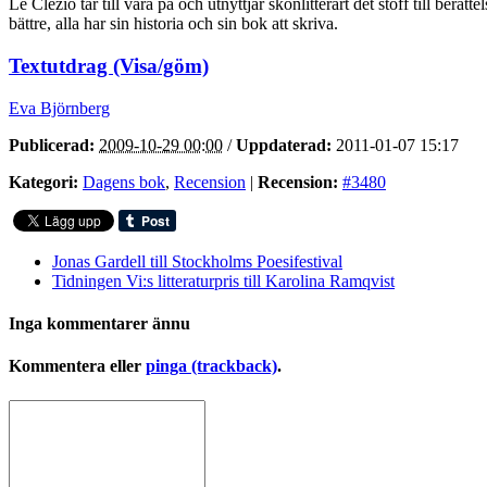
Le Clézio tar till vara på och utnyttjar skönlitterärt det stoff till ber
bättre, alla har sin historia och sin bok att skriva.
Textutdrag (Visa/göm)
Eva Björnberg
Publicerad:
2009-10-29 00:00
/
Uppdaterad:
2011-01-07 15:17
Kategori:
Dagens bok
,
Recension
|
Recension:
#3480
Jonas Gardell till Stockholms Poesifestival
Tidningen Vi:s litteraturpris till Karolina Ramqvist
Inga kommentarer ännu
Kommentera eller
pinga (trackback)
.