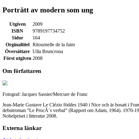
Porträtt av modern som ung
Utgiven
2009
ISBN
9789197734752
Sidor
164
Orginaltitel
Ritournelle de la faim
Översättare
Ulla Bruncrona
Först utgiven
2008
Om författaren
Fotograf: Jacques Sassier/Mercure de Franc
Jean-Marie Gustave Le Clézio föddes 1940 i Nice och är bosatt i Fran
debutroman ”Le ProcÃ¨s verbal” (Rapport om Adam, 1964). 1970-1974 l
Nobelpriset i litteratur 2008.
Externa länkar