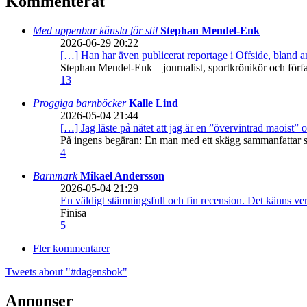
Kommenterat
Med uppenbar känsla för stil
Stephan Mendel-Enk
2026-06-29 20:22
[…] Han har även publicerat reportage i Offside, bland
Stephan Mendel-Enk – journalist, sportkrönikör och förf
13
Proggiga barnböcker
Kalle Lind
2026-05-04 21:44
[…] Jag läste på nätet att jag är en ”övervintrad maoist” o
På ingens begäran: En man med ett skägg sammanfattar sitt
4
Barnmark
Mikael Andersson
2026-05-04 21:29
En väldigt stämningsfull och fin recension. Det känns ve
Finisa
5
Fler kommentarer
Tweets about "#dagensbok"
Annonser