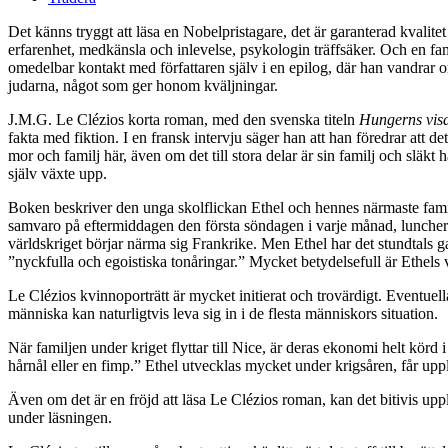
Det känns tryggt att läsa en Nobelpristagare, det är garanterad kvalit
erfarenhet, medkänsla och inlevelse, psykologin träffsäker. Och en fami
omedelbar kontakt med författaren själv i en epilog, där han vandrar o
judarna, något som ger honom kväljningar.
J.M.G. Le Clézios korta roman, med den svenska titeln
Hungerns vis
fakta med fiktion. I en fransk intervju säger han att han föredrar att det 
mor och familj här, även om det till stora delar är sin familj och slä
själv växte upp.
Boken beskriver den unga skolflickan Ethel och hennes närmaste fami
samvaro på eftermiddagen den första söndagen i varje månad, luncher s
världskriget börjar närma sig Frankrike. Men Ethel har det stundtals g
”nyckfulla och egoistiska tonåringar.” Mycket betydelsefull är Ethel
Le Clézios kvinnoporträtt är mycket initierat och trovärdigt. Eventue
människa kan naturligtvis leva sig in i de flesta människors situation.
När familjen under kriget flyttar till Nice, är deras ekonomi helt körd
hårnål eller en fimp.” Ethel utvecklas mycket under krigsåren, får upple
Även om det är en fröjd att läsa Le Clézios roman, kan det bitivis upp
under läsningen.