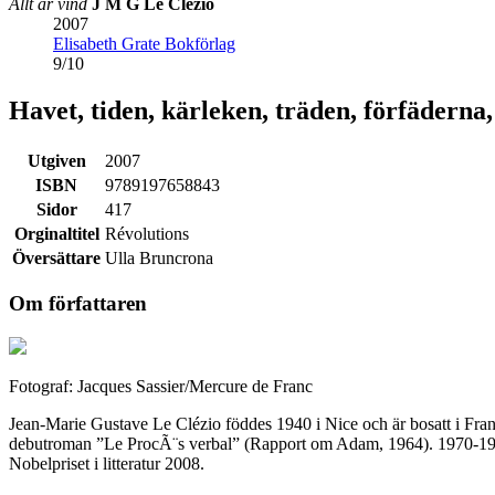
Allt är vind
J M G Le Clézio
2007
Elisabeth Grate Bokförlag
9
/
10
Havet, tiden, kärleken, träden, förfäderna,
Utgiven
2007
ISBN
9789197658843
Sidor
417
Orginaltitel
Révolutions
Översättare
Ulla Bruncrona
Om författaren
Fotograf: Jacques Sassier/Mercure de Franc
Jean-Marie Gustave Le Clézio föddes 1940 i Nice och är bosatt i Fran
debutroman ”Le ProcÃ¨s verbal” (Rapport om Adam, 1964). 1970-1974 l
Nobelpriset i litteratur 2008.