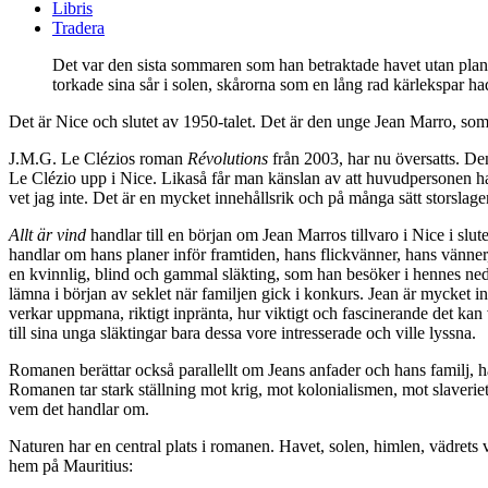
Libris
Tradera
Det var den sista sommaren som han betraktade havet utan plane
torkade sina sår i solen, skårorna som en lång rad kärlekspar had
Det är Nice och slutet av 1950-talet. Det är den unge Jean Marro, som
J.M.G. Le Clézios roman
Révolutions
från 2003, har nu översatts. Den
Le Clézio upp i Nice. Likaså får man känslan av att huvudpersonen har
vet jag inte. Det är en mycket innehållsrik och på många sätt storsla
Allt är vind
handlar till en början om Jean Marros tillvaro i Nice i slute
handlar om hans planer inför framtiden, hans flickvänner, hans vänner
en kvinnlig, blind och gammal släkting, som han besöker i hennes ned
lämna i början av seklet när familjen gick i konkurs. Jean är mycket in
verkar uppmana, riktigt inpränta, hur viktigt och fascinerande det kan 
till sina unga släktingar bara dessa vore intresserade och ville lyssna.
Romanen berättar också parallellt om Jeans anfader och hans familj, h
Romanen tar stark ställning mot krig, mot kolonialismen, mot slaveriet
vem det handlar om.
Naturen har en central plats i romanen. Havet, solen, himlen, vädrets v
hem på Mauritius: