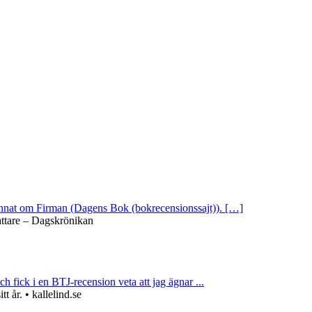
 annat om Firman (Dagens Bok (bokrecensionssajt)). […]
attare – Dagskrönikan
ch fick i en BTJ-recension veta att jag ägnar ...
 år. • kallelind.se