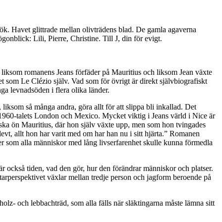
rök. Havet glittrade mellan olivträdens blad. De gamla agaverna
blick: Lili, Pierre, Christine. Till J, din för evigt.
ig liksom romanens Jeans förfäder på Mauritius och liksom Jean växte
som Le Clézio själv. Vad som för övrigt är direkt självbiografiskt
a levnadsöden i flera olika länder.
 liksom så många andra, göra allt för att slippa bli inkallad. Det
 1960-talets London och Mexico. Mycket viktig i Jeans värld i Nice är
iska ön Mauritius, där hon själv växte upp, men som hon tvingades
levt, allt hon har varit med om har han nu i sitt hjärta.” Romanen
elser som alla människor med lång livserfarenhet skulle kunna förmedla
är också tiden, vad den gör, hur den förändrar människor och platser.
ättarperspektivet växlar mellan tredje person och jagform beroende på
holz- och lebbachträd, som alla fälls när släktingarna måste lämna sitt