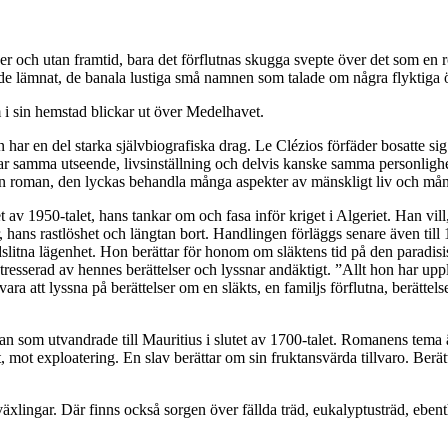
r och utan framtid, bara det förflutnas skugga svepte över det som en 
e lämnat, de banala lustiga små namnen som talade om några flyktiga ögon
 i sin hemstad blickar ut över Medelhavet.
 har en del starka självbiografiska drag. Le Clézios förfäder bosatte s
 samma utseende, livsinställning och delvis kanske samma personlighet 
gen roman, den lyckas behandla många aspekter av mänskligt liv och mång
t av 1950-talet, hans tankar om och fasa inför kriget i Algeriet. Han vill,
, hans rastlöshet och längtan bort. Handlingen förläggs senare även till
slitna lägenhet. Hon berättar för honom om släktens tid på den paradis
tresserad av hennes berättelser och lyssnar andäktigt. ”Allt hon har upp
vara att lyssna på berättelser om en släkts, en familjs förflutna, berätt
an som utvandrade till Mauritius i slutet av 1700-talet. Romanens tema 
, mot exploatering. En slav berättar om sin fruktansvärda tillvaro. Ber
äxlingar. Där finns också sorgen över fällda träd, eukalyptusträd, ebent