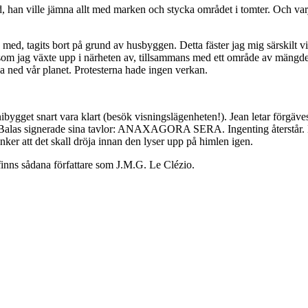
d, han ville jämna allt med marken och stycka området i tomter. Och varj
med, tagits bort på grund av husbyggen. Detta fäster jag mig särskilt vi
m jag växte upp i närheten av, tillsammans med ett område av mängder a
 ned vår planet. Protesterna hade ingen verkan.
nibygget snart vara klart (besök visningslägenheten!). Jean letar förgäv
Balas signerade sina tavlor: ANAXAGORA SERA. Ingenting återstår. Bara
änker att det skall dröja innan den lyser upp på himlen igen.
t finns sådana författare som J.M.G. Le Clézio.