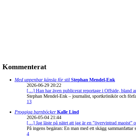
Kommenterat
Med uppenbar känsla för stil
Stephan Mendel-Enk
2026-06-29 20:22
[…] Han har även publicerat reportage i Offside, bland
Stephan Mendel-Enk – journalist, sportkrönikör och förf
13
Proggiga barnböcker
Kalle Lind
2026-05-04 21:44
[…] Jag läste på nätet att jag är en ”övervintrad maoist” o
På ingens begäran: En man med ett skägg sammanfattar sitt
4