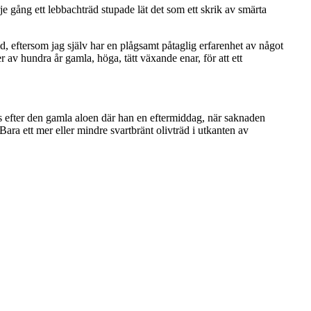
e gång ett lebbachträd stupade lät det som ett skrik av smärta
d, eftersom jag själv har en plågsamt påtaglig erfarenhet av något
v hundra år gamla, höga, tätt växande enar, för att ett
es efter den gamla aloen där han en eftermiddag, när saknaden
 ett mer eller mindre svartbränt olivträd i utkanten av