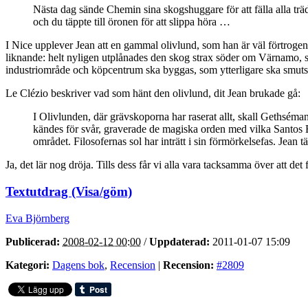
Nästa dag sände Chemin sina skogshuggare för att fälla alla trä
och du täppte till öronen för att slippa höra …
I Nice upplever Jean att en gammal olivlund, som han är väl förtrogen 
liknande: helt nyligen utplånades den skog strax söder om Värnamo, so
industriområde och köpcentrum ska byggas, som ytterligare ska smutsa
Le Clézio beskriver vad som hänt den olivlund, dit Jean brukade gå:
I Olivlunden, där grävskoporna har raserat allt, skall Gethséma
kändes för svår, graverade de magiska orden med vilka Santos 
området. Filosofernas sol har inträtt i sin förmörkelsefas. Jean t
Ja, det lär nog dröja. Tills dess får vi alla vara tacksamma över att de
Textutdrag (Visa/göm)
Eva Björnberg
Publicerad:
2008-02-12 00:00
/
Uppdaterad:
2011-01-07 15:09
Kategori:
Dagens bok
,
Recension
|
Recension:
#2809