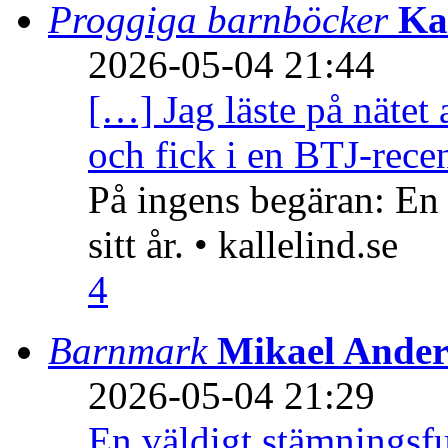
Proggiga barnböcker
Ka
2026-05-04 21:44
[…] Jag läste på nätet 
och fick i en BTJ-recen
På ingens begäran: En
sitt år. • kallelind.se
4
Barnmark
Mikael Ander
2026-05-04 21:29
En väldigt stämningsfu