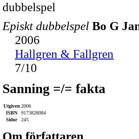
Episkt dubbelspel
Bo G Ja
2006
Hallgren & Fallgren
7
/
10
Sanning =/= fakta
Utgiven
2006
ISBN
9173828084
Sidor
245
Om författaren