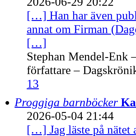
2026-06-29 20:22
[…] Han har även publi
annat om Firman (Dage
[…]
Stephan Mendel-Enk – 
författare – Dagskröni
13
Proggiga barnböcker
Ka
2026-05-04 21:44
[…] Jag läste på nätet 