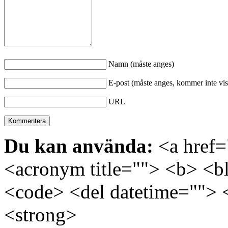
Namn (måste anges)
E-post (måste anges, kommer inte vis
URL
Du kan använda:
<a href="
<acronym title=""> <b> <bl
<code> <del datetime=""> 
<strong>