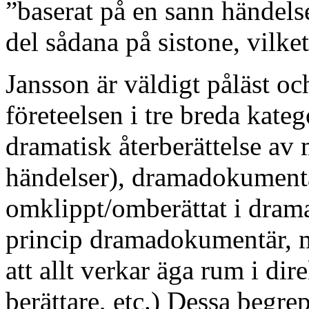
”baserat på en sann händels
del sådana på sistone, vilket
Jansson är väldigt påläst oc
företeelsen i tre breda kate
dramatisk återberättelse av 
händelser), dramadokumentär
omklippt/omberättat i dram
princip dramadokumentär, m
att allt verkar äga rum i di
berättare, etc.) Dessa begre