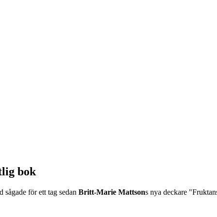
lig bok
 sågade för ett tag sedan
Britt-Marie Mattson
s nya deckare "Fruktans