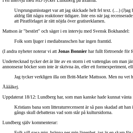
I en intervju med HD rycker Lundberg på axlarna.
Ursprungsmisstaget var att jag skickade helt fel text. (…) (J)ag h
aldrig fått några reaktioner tidigare. Inte ens när jag recense
att Piratförlaget är rätt nöjda över gratisreklamen.
Mattson är "bestört" och säger i en intervju med Svensk Bokhandel:
Folk som ljuger i mediabranschen har ingen framtid.
(I andra nyheter noterar vi att
Jonas Bonnier
har fullt förtroende för
Undertecknad tycker det är lite av en storm i ett vattenglas om man j
annonserar böcker som inte är skrivna än, eller ett formexperiment, e
Jag tycker verkligen illa om Britt-Marie Mattsson. Men nu vet ho
Ååååkej.
Uppdaterat 18/12: Lundberg har, som man kanske hade kunnat vänta si
Kristians bana som litteraturrecensent är så pass skadad att han 
gångs skull debatteras vad som står på kultursidorna.
Lundberg själv kommenterar:
Folk vill gasa mig, bränna ner min lägenhet, jag är en skam för mä