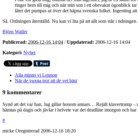
ringer hem till mig och när min son i ett obevakat ögonblick tar
låter det pumpas ut över det häpna svenska folket. Ingenting att 
Så. Ordningen återställd. Nu kan vi lita på att allt som står i tidninge
Björn Waller
Publicerad:
2006-12-16 14:04
/
Uppdaterad:
2006-12-16 14:04
Kategori:
Nyhet
Alla minns vi Lennon
När de vuxna tror att de vet bäst
9 kommentarer
Synd att det var han, Jag gillar honom annars… Rejält klavertramp – me
hämtas på dagis och jävlar i helvete var det deadline imorgon och har d
#
micke
Oregistrerad
2006-12-16
18:20