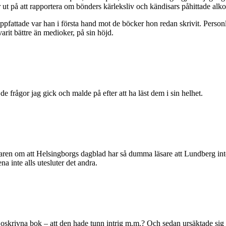
år ut på att rapportera om bönders kärleksliv och kändisars påhittade alk
ppfattade var han i första hand mot de böcker hon redan skrivit. Person
varit bättre än medioker, på sin höjd.
de frågor jag gick och malde på efter att ha läst dem i sin helhet.
en om att Helsingborgs dagblad har så dumma läsare att Lundberg inte vi
a inte alls utesluter det andra.
 oskrivna bok – att den hade tunn intrig m.m.? Och sedan ursäktade sig m