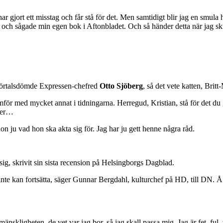
ar gjort ett misstag och får stå för det. Men samtidigt blir jag en smula h
rade och sågade min egen bok i Aftonbladet. Och så händer detta när jag 
 förtalsdömde Expressen-chefred
Otto Sjöberg
, så det vete katten, Britt
ämför med mycket annat i tidningarna. Herregud, Kristian, stå för det 
ller…
n ju vad hon ska akta sig för. Jag har ju gett henne några råd.
g, skrivit sin sista recension på Helsingborgs Dagblad.
inte kan fortsätta, säger Gunnar Bergdahl, kulturchef på HD, till DN. Å a
nskligheten, de vet var jag bor, så jag skall passa mig. Jag är fet, ful, 