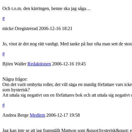
Och t.o.m. den kärringen, henne ska jag såga…
#
micke
Oregistrerad
2006-12-16
18:21
Jo, visst är det nog rätt vanligt. Med tanke på hur ofta man sett de st
#
Björn Waller
Redaktionen
2006-12-16
19:45
Några frågor:
Om det varit ombytta roller, det vill säga en manlig författare vars 
som hysterisk?
Att uttala sig negativt om en författares bok och att uttala sig negativt
#
Andrea Berge
Medlem
2006-12-17
19:58
Jag kan inte se att jag framställt Mattson som &quot;hysterisk&quot; e