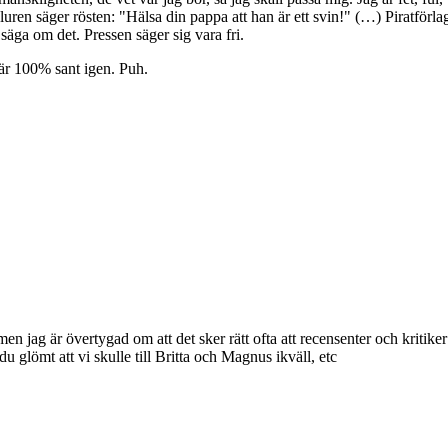
 luren säger rösten: "Hälsa din pappa att han är ett svin!" (…) Piratfö
säga om det. Pressen säger sig vara fri.
n är 100% sant igen. Puh.
n jag är övertygad om att det sker rätt ofta att recensenter och kritik
u glömt att vi skulle till Britta och Magnus ikväll, etc