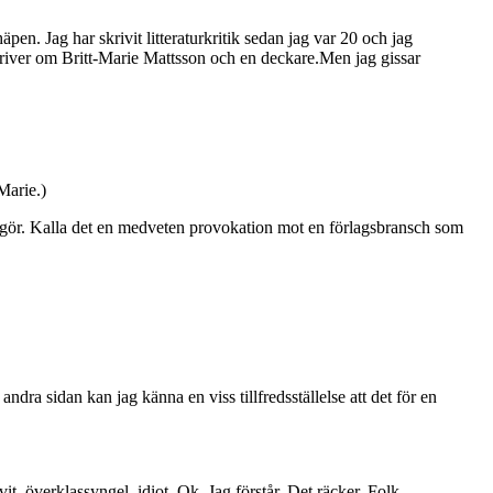
äpen. Jag har skrivit litteraturkritik sedan jag var 20 och jag
skriver om Britt-Marie Mattsson och en deckare.Men jag gissar
-Marie.)
du gör. Kalla det en medveten provokation mot en förlagsbransch som
ndra sidan kan jag känna en viss tillfredsställelse att det för en
vit, överklassyngel, idiot. Ok. Jag förstår. Det räcker. Folk