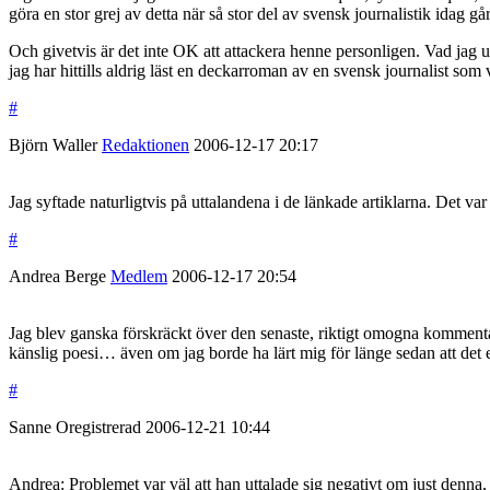
göra en stor grej av detta när så stor del av svensk journalistik idag g
Och givetvis är det inte OK att attackera henne personligen. Vad jag u
jag har hittills aldrig läst en deckarroman av en svensk journalist som 
#
Björn Waller
Redaktionen
2006-12-17
20:17
Jag syftade naturligtvis på uttalandena i de länkade artiklarna. Det var 
#
Andrea Berge
Medlem
2006-12-17
20:54
Jag blev ganska förskräckt över den senaste, riktigt omogna kommentar
känslig poesi… även om jag borde ha lärt mig för länge sedan att det en
#
Sanne
Oregistrerad
2006-12-21
10:44
Andrea: Problemet var väl att han uttalade sig negativt om just denna,