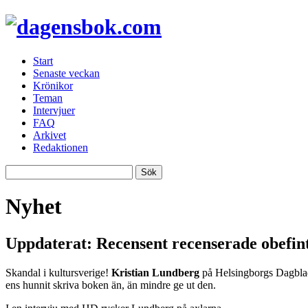
Start
Senaste veckan
Krönikor
Teman
Intervjuer
FAQ
Arkivet
Redaktionen
Nyhet
Uppdaterat: Recensent recenserade obefint
Skandal i kultursverige!
Kristian Lundberg
på Helsingborgs Dagblad
ens hunnit skriva boken än, än mindre ge ut den.