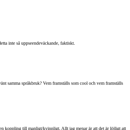
 detta inte så uppseendeväckande, faktiskt.
 använt samma språkbruk? Vem framställs som cool och vem framställs
pling till manligt/kvinnligt. Allt jag menar är att det är löjligt att