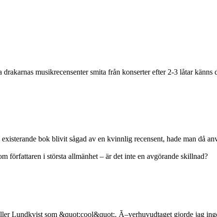
ora drakarnas musikrecensenter smita från konserter efter 2-3 låtar känns
icke existerande bok blivit sågad av en kvinnlig recensent, hade man då
 om författaren i största allmänhet – är det inte en avgörande skillnad?
ller Lundkvist som &quot;cool&quot;. Ã–verhuvudtaget gjorde jag ingen kop