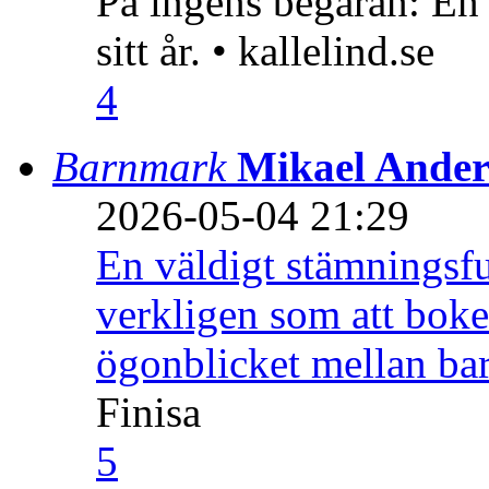
På ingens begäran: En
sitt år. • kallelind.se
4
Barnmark
Mikael Ander
2026-05-04 21:29
En väldigt stämningsfu
verkligen som att boke
ögonblicket mellan ba
Finisa
5