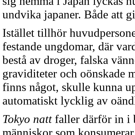
sig hemma i Japan lyckas h
undvika japaner. Både att 
Istället tillhör huvudpersone
festande ungdomar, där varda
bestå av droger, falska vän
graviditeter och oönskade m
finns något, skulle kunna up
automatiskt lycklig av oänd
Tokyo natt
faller därför in 
människor som konsumerar 