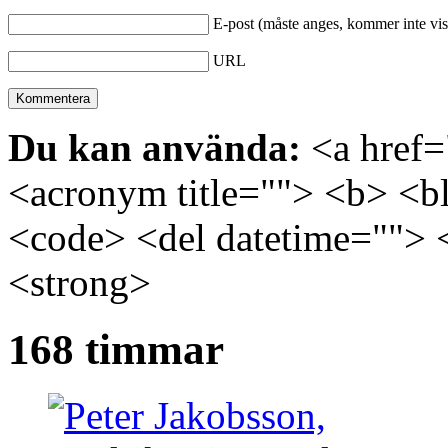
E-post (måste anges, kommer inte vis
URL
Du kan använda:
<a href="
<acronym title=""> <b> <bl
<code> <del datetime=""> 
<strong>
168 timmar