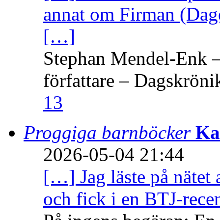
annat om Firman (Dage
[…]
Stephan Mendel-Enk – 
författare – Dagskröni
13
Proggiga barnböcker
Ka
2026-05-04 21:44
[…] Jag läste på nätet 
och fick i en BTJ-recen