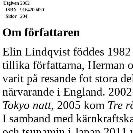
Utgiven
2002
ISBN
9164200450
Sidor
204
Om författaren
Elin Lindqvist föddes 1982 
tillika författarna, Herman 
varit på resande fot stora del
närvarande i England. 200
Tokyo natt
, 2005 kom
Tre r
I samband med kärnkraftska
och tsunamin i Japan 2011 r