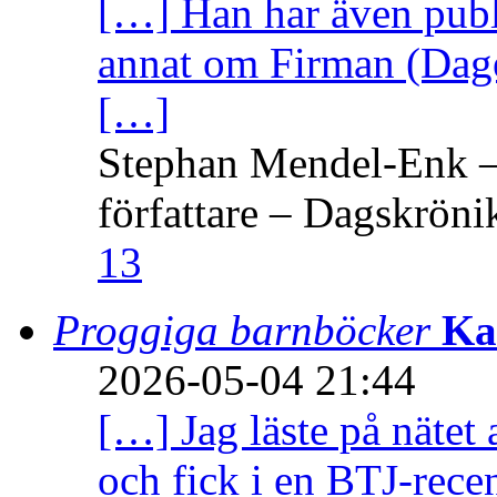
[…] Han har även publi
annat om Firman (Dage
[…]
Stephan Mendel-Enk – 
författare – Dagskröni
13
Proggiga barnböcker
Ka
2026-05-04 21:44
[…] Jag läste på nätet 
och fick i en BTJ-recen