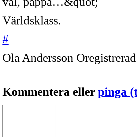
väl, pappa…&quot;
Världsklass.
#
Ola Andersson
Oregistrera
Kommentera eller
pinga (