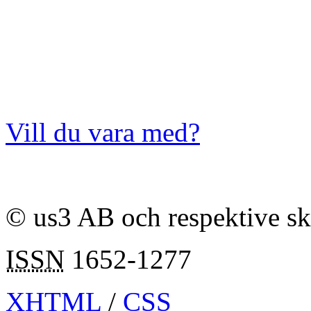
Vill du vara med?
© us3 AB och respektive s
ISSN
1652-1277
XHTML
/
CSS