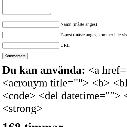
Namn (måste anges)
E-post (måste anges, kommer inte vis
URL
Du kan använda:
<a href="
<acronym title=""> <b> <bl
<code> <del datetime=""> 
<strong>