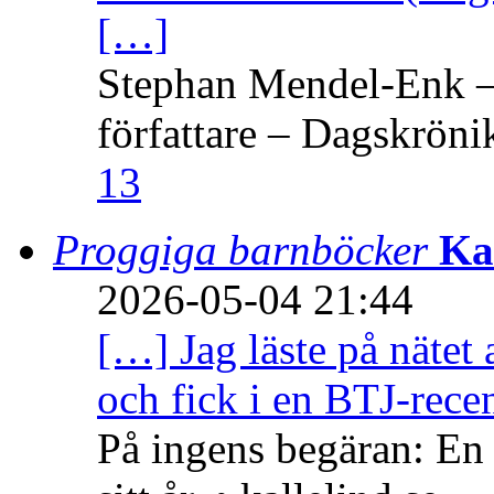
[…]
Stephan Mendel-Enk – 
författare – Dagskröni
13
Proggiga barnböcker
Ka
2026-05-04 21:44
[…] Jag läste på nätet 
och fick i en BTJ-recen
På ingens begäran: En