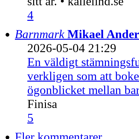
sitt år. • kallelind.se
4
Barnmark
Mikael Ander
2026-05-04 21:29
En väldigt stämningsfu
verkligen som att boke
ögonblicket mellan ba
Finisa
5
Fler kommentarer