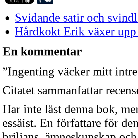
Svidande satir och svind
Hårdkokt Erik växer upp 
En kommentar
”Ingenting väcker mitt intre
Citatet sammanfattar recens
Har inte läst denna bok, me
essäist. En författare för d
briljans, ämneskunskap och s