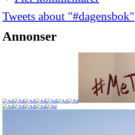
Tweets about "#dagensbok"
Annonser