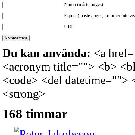
Namn (måste anges)
E-post (måste anges, kommer inte vis
URL
Du kan använda:
<a href="
<acronym title=""> <b> <bl
<code> <del datetime=""> 
<strong>
168 timmar