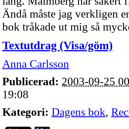
lång. Malmberg har säkert fi
Ändå måste jag verkligen er
bok tråkade ut mig så myck
Textutdrag (Visa/göm)
Anna Carlsson
Publicerad:
2003-09-25 00
19:08
Kategori:
Dagens bok
,
Rec