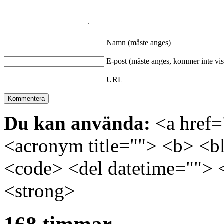
Namn (måste anges)
E-post (måste anges, kommer inte vis
URL
Du kan använda:
<a href="
<acronym title=""> <b> <bl
<code> <del datetime=""> 
<strong>