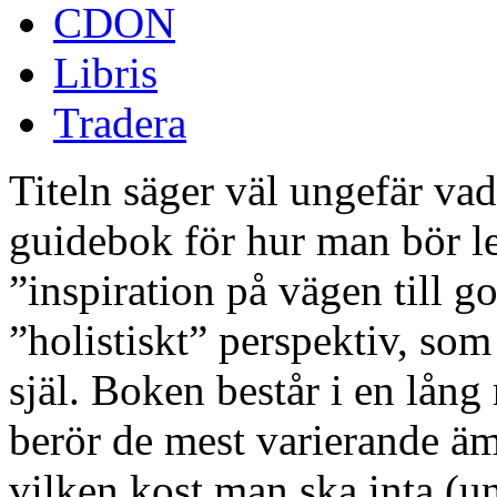
CDON
Libris
Tradera
Titeln säger väl ungefär vad
guidebok för hur man bör le
”inspiration på vägen till go
”holistiskt” perspektiv, som
själ. Boken består i en lån
berör de mest varierande ämn
vilken kost man ska inta (u