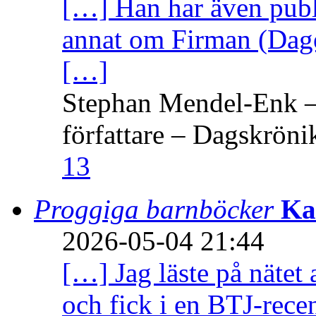
[…] Han har även publi
annat om Firman (Dage
[…]
Stephan Mendel-Enk – 
författare – Dagskröni
13
Proggiga barnböcker
Ka
2026-05-04 21:44
[…] Jag läste på nätet 
och fick i en BTJ-recen