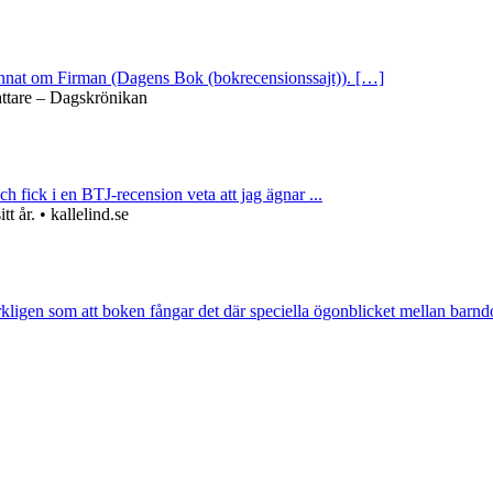
 annat om Firman (Dagens Bok (bokrecensionssajt)). […]
attare – Dagskrönikan
ch fick i en BTJ-recension veta att jag ägnar ...
 år. • kallelind.se
rkligen som att boken fångar det där speciella ögonblicket mellan barnd