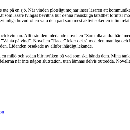
ns ute på en sjö. När vinden plötsligt mojnar inser läsaren att kommunik
t som läsare tvingas bevittna hur denna mänskliga tafatthet förintar mö
nnliga huvudrollen vara den part som mest aktivt söker en intim relatio
ch kvinnan. Allt från den inledande novellen ”Som alla andra här” me
on i ”Vänta på vind”. Novellen ”Racer” leker också med den manliga och
den. Lidanden orsakade av alltför ihärdigt lekande.
lk i en miljö och sedan blir nyfiken på vad som ska hända dem. Mina tanka
lserna når inte någon slutstation, utan lämnas delvis outredda. Novelle
gon