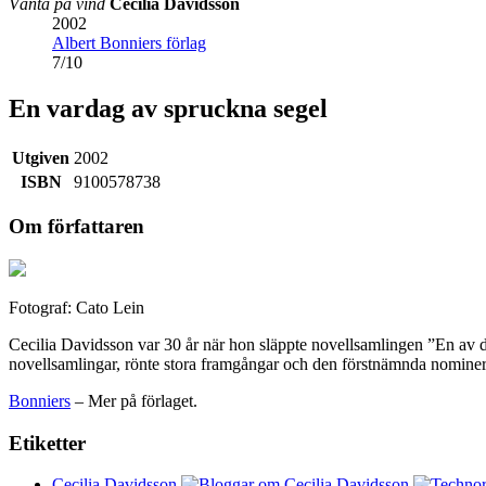
Vänta på vind
Cecilia Davidsson
2002
Albert Bonniers förlag
7
/
10
En vardag av spruckna segel
Utgiven
2002
ISBN
9100578738
Om författaren
Fotograf: Cato Lein
Cecilia Davidsson var 30 år när hon släppte novellsamlingen ”En av de
novellsamlingar, rönte stora framgångar och den förstnämnda nominera
Bonniers
– Mer på förlaget.
Etiketter
Cecilia Davidsson