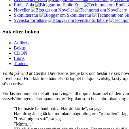
Émile Zola
Noveller
Skönlitteratur
Svenska författare
Sök efter boken
Adlibris
Bokus
CDON
Libris
Tradera
Vänta på vind
är Cecilia Davidssons tredje bok och består av sex novel
novellerna. Hon klär inte händelseförloppet i någon svulstig kostym, ut
sökta ordval.
För läsaren innebär det att man tvingas till uppmärksamhet då den varda
sysselsättningen ackompanjeras av flygplan som bensinbombar skogen. ”
”Det måste ha hänt nåt… När du körde”, sa jag.
Han drog åt sig täcket mumlade någonting om ”g-kraften”. Jag 
”Lova mig en sak”, sa jag.
”Mmm…”