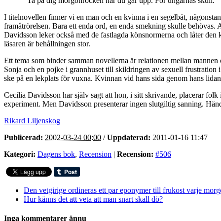
”Ta på dig morgonrocken när du går upp. För ungarnas skull.”
I titelnovellen finner vi en man och en kvinna i en segelbåt, någonsta
framåtrörelsen. Bara ett enda ord, en enda smekning skulle behövas. At
Davidsson leker också med de fastlagda könsnormerna och låter den kvi
läsaren är behållningen stor.
Ett tema som binder samman novellerna är relationen mellan mannen o
Sonja och en pojke i grannhuset till skildringen av sexuell frustrati
ske på en lekplats för vuxna. Kvinnan vid hans sida genom hans lidan
Cecilia Davidsson har själv sagt att hon, i sitt skrivande, placerar fo
experiment. Men Davidsson presenterar ingen slutgiltig sanning. Hände
Rikard Liljenskog
Publicerad:
2002-03-24 00:00
/
Uppdaterad:
2011-01-16 11:47
Kategori:
Dagens bok
,
Recension
|
Recension:
#506
Den vetgirige ordineras ett par eponymer till frukost varje mor
Hur känns det att veta att man snart skall dö?
Inga kommentarer ännu