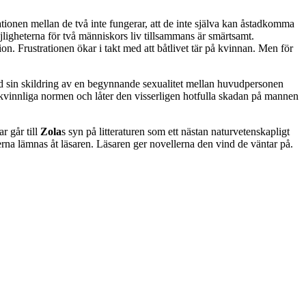
ationen mellan de två inte fungerar, att de inte själva kan åstadkomma
jligheterna för två människors liv tillsammans är smärtsamt.
n. Frustrationen ökar i takt med att båtlivet tär på kvinnan. Men för
d sin skildring av en begynnande sexualitet mellan huvudpersonen
 kvinnliga normen och låter den visserligen hotfulla skadan på mannen
r går till
Zola
s syn på litteraturen som ett nästan naturvetenskapligt
rna lämnas åt läsaren. Läsaren ger novellerna den vind de väntar på.