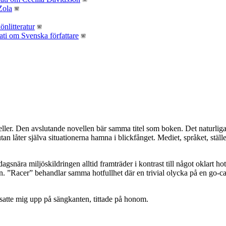
ler. Den avslutande novellen bär samma titel som boken. Det naturliga, 
an låter själva situationerna hamna i blickfånget. Mediet, språket, ställ
gsnära miljöskildringen alltid framträder i kontrast till något oklart h
Racer” behandlar samma hotfullhet där en trivial olycka på en go-cartb
satte mig upp på sängkanten, tittade på honom.