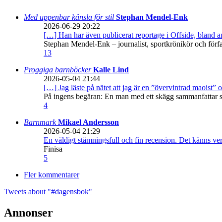
Med uppenbar känsla för stil
Stephan Mendel-Enk
2026-06-29 20:22
[…] Han har även publicerat reportage i Offside, bland
Stephan Mendel-Enk – journalist, sportkrönikör och förf
13
Proggiga barnböcker
Kalle Lind
2026-05-04 21:44
[…] Jag läste på nätet att jag är en ”övervintrad maoist” o
På ingens begäran: En man med ett skägg sammanfattar sitt
4
Barnmark
Mikael Andersson
2026-05-04 21:29
En väldigt stämningsfull och fin recension. Det känns ve
Finisa
5
Fler kommentarer
Tweets about "#dagensbok"
Annonser