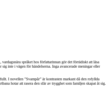
vardagsnära språket hos författarinnan gör det förrädiskt att läsa
er sig inte i vägen för händelserna. Inga avancerade meningar eller
otfullt. I novellen ”Svampår” är kontrasten markant då den rofyllda
ana hotar att rasera den sfär av trygghet som familjen skapat åt sig.