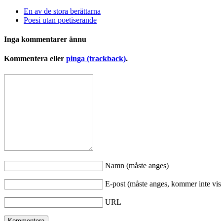
En av de stora berättarna
Poesi utan poetiserande
Inga kommentarer ännu
Kommentera eller
pinga (trackback)
.
Namn (måste anges)
E-post (måste anges, kommer inte vis
URL