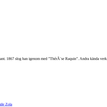
tant. 1867 slog han igenom med ”ThérÃ¨se Raquin”. Andra kända verk