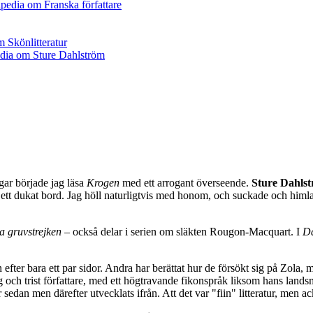
ngar började jag läsa
Krogen
med ett arrogant överseende.
Sture Dahls
tt dukat bord. Jag höll naturligtvis med honom, och suckade och himlad
a gruvstrejken
– också delar i serien om släkten Rougon-Macquart. I
Da
efter bara ett par sidor. Andra har berättat hur de försökt sig på Zola, 
seg och trist författare, med ett högtravande fikonspråk liksom hans lands
sedan men därefter utvecklats ifrån. Att det var "fiin" litteratur, men ac