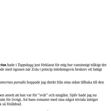
tröm
hade i
Tuppdagg
just förklarat för mig hur vansinnigt tråkigt det
e med ögonen när Zola i princip inledningsvis beskrev ett fattigt
mernas paradis
hoppade jag direkt från sista sidan tillbaka till den
men ansett att han var för "svår" och tungläst. Själv hade jag nu
män för övrigt. Att hans romaner med sina något triviala intriger
k så föråldrad.