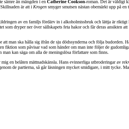
inte sämre än mängden i en
Catherine Cookson
-roman. Det är väldigt kl
 Skillnaden är att i
Krogen
smyger smutsen nästan obemärkt upp på en t
Skildringen av en familjs fördärv in i alkoholmissbruk och lättja är rikti
ttet som dryper ner över sällskapets feta hakor och får deras ansikten att
att man ska hålla sig ifrån de sju dödssynderna och följa budorden. Ha
r en fiktion som påvisar vad som händer om man inte följer de gudomlig
än man kan säga om alla de meningslösa författare som finns.
 mig en belåten mättnadskänsla. Hans evinnerliga utbroderingar av rek
 igenom de partierna, så går läsningen mycket smidigare, i mitt tycke. Ma