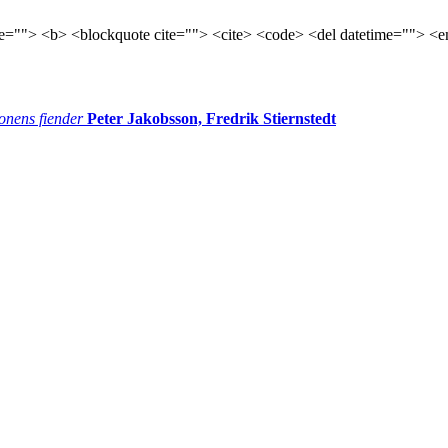
tle=""> <b> <blockquote cite=""> <cite> <code> <del datetime=""> <e
onens fiender
Peter Jakobsson, Fredrik Stiernstedt