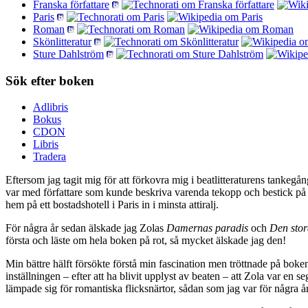
Franska författare
Paris
Roman
Skönlitteratur
Sture Dahlström
Sök efter boken
Adlibris
Bokus
CDON
Libris
Tradera
Eftersom jag tagit mig för att förkovra mig i beatlitteraturens tankegå
var med författare som kunde beskriva varenda tekopp och bestick på e
hem på ett bostadshotell i Paris in i minsta attiralj.
För några år sedan älskade jag Zolas
Damernas paradis
och
Den stor
första och läste om hela boken på rot, så mycket älskade jag den!
Min bättre hälft försökte förstå min fascination men tröttnade på boken 
inställningen – efter att ha blivit upplyst av beaten – att Zola var en 
lämpade sig för romantiska flicksnärtor, sådan som jag var för några år 