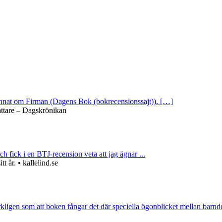
 annat om Firman (Dagens Bok (bokrecensionssajt)). […]
attare – Dagskrönikan
ch fick i en BTJ-recension veta att jag ägnar ...
 år. • kallelind.se
rkligen som att boken fångar det där speciella ögonblicket mellan barnd