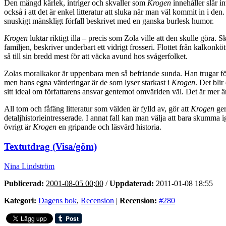
Den mängd kärlek, intriger och skvaller som
Krogen
innehåller slår 
också i att det är enkel litteratur att sluka när man väl kommit in i den.
snuskigt mänskligt förfall beskrivet med en ganska burlesk humor.
Krogen
luktar riktigt illa – precis som Zola ville att den skulle göra. 
familjen, beskriver underbart ett vidrigt frosseri. Flottet från kalkonkö
så till sin bredd mest för att väcka avund hos svågerfolket.
Zolas moralkakor är uppenbara men så befriande sunda. Han trugar för 
men hans egna värderingar är de som lyser starkast i
Krogen
. Det bli
sitt ideal om författarens ansvar gentemot omvärlden väl. Det är mer 
All tom och fåfäng litteratur som välden är fylld av, gör att
Krogen
ger
detaljhistorieintresserade. I annat fall kan man välja att bara skumma
övrigt är
Krogen
en gripande och läsvärd historia.
Textutdrag (Visa/göm)
Nina Lindström
Publicerad:
2001-08-05 00:00
/
Uppdaterad:
2011-01-08 18:55
Kategori:
Dagens bok
,
Recension
|
Recension:
#280