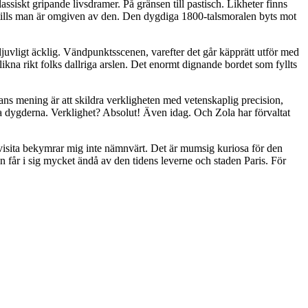
assiskt gripande livsdramer. På gränsen till pastisch. Likheter finns
ills man är omgiven av den. Den dygdiga 1800-talsmoralen byts mot
gt ljuvligt äcklig. Vändpunktsscenen, varefter det går käpprätt utför med
 likna rikt folks dallriga arslen. Det enormt dignande bordet som fyllts
ns mening är att skildra verkligheten med vetenskaplig precision,
a dygderna. Verklighet? Absolut! Även idag. Och Zola har förvaltat
visita bekymrar mig inte nämnvärt. Det är mumsig kuriosa för den
n får i sig mycket ändå av den tidens leverne och staden Paris. För