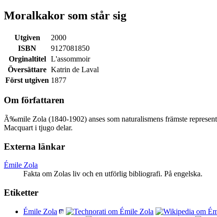
Moralkakor som står sig
Utgiven
2000
ISBN
9127081850
Orginaltitel
L'assommoir
Översättare
Katrin de Laval
Först utgiven
1877
Om författaren
Ã‰mile Zola (1840-1902) anses som naturalismens främste represen
Macquart i tjugo delar.
Externa länkar
Émile Zola
Fakta om Zolas liv och en utförlig bibliografi. På engelska.
Etiketter
Émile Zola