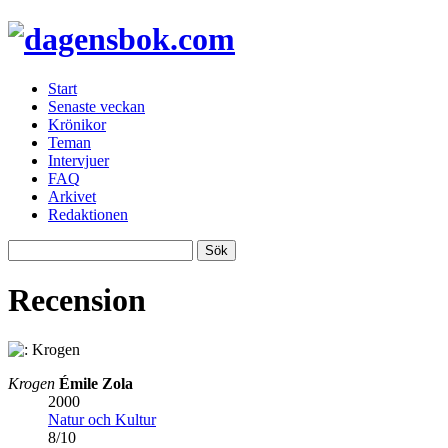
Start
Senaste veckan
Krönikor
Teman
Intervjuer
FAQ
Arkivet
Redaktionen
Recension
Krogen
Émile Zola
2000
Natur och Kultur
8
/
10