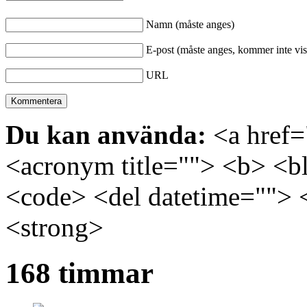
Namn (måste anges)
E-post (måste anges, kommer inte vis
URL
Du kan använda:
<a href="
<acronym title=""> <b> <bl
<code> <del datetime=""> 
<strong>
168 timmar