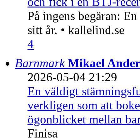
och fick i en BTJ-recen
På ingens begäran: En
sitt år. • kallelind.se
4
Barnmark
Mikael Ander
2026-05-04 21:29
En väldigt stämningsfu
verkligen som att boke
ögonblicket mellan ba
Finisa