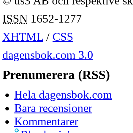
© us3 AB och respektive s
ISSN
1652-1277
XHTML
/
CSS
dagensbok.com 3.0
Prenumerera (RSS)
Hela dagensbok.com
Bara recensioner
Kommentarer