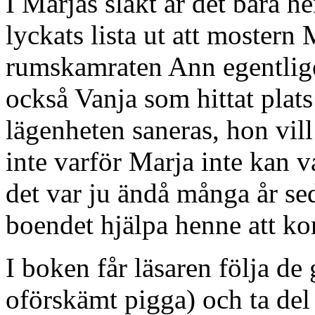
I Marjas släkt är det bara h
lyckats lista ut att mostern 
rumskamraten Ann egentlige
också Vanja som hittat plat
lägenheten saneras, hon vill 
inte varför Marja inte kan v
det var ju ändå många år s
boendet hjälpa henne att k
I boken får läsaren följa d
oförskämt pigga) och ta del