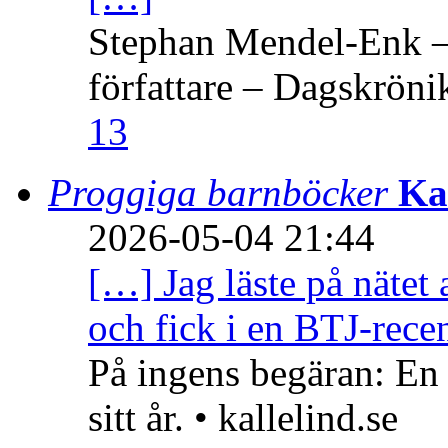
Stephan Mendel-Enk – 
författare – Dagskröni
13
Proggiga barnböcker
Ka
2026-05-04 21:44
[…] Jag läste på nätet 
och fick i en BTJ-recen
På ingens begäran: En
sitt år. • kallelind.se