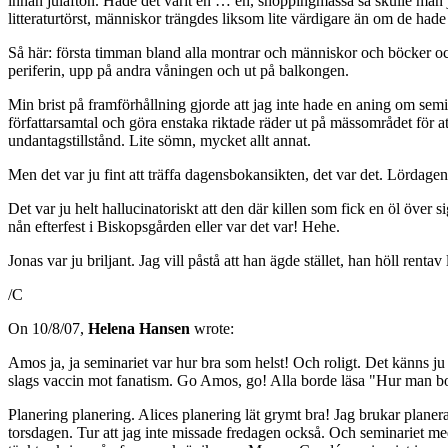
innan julafton. Hade det varit en … eh, shoppingmässa så skulle man 
litteraturtörst, människor trängdes liksom lite värdigare än om de hade v
Så här: första timman bland alla montrar och människor och böcker och 
periferin, upp på andra våningen och ut på balkongen.
Min brist på framförhållning gjorde att jag inte hade en aning om se
författarsamtal och göra enstaka riktade räder ut på mässområdet för a
undantagstillstånd. Lite sömn, mycket allt annat.
Men det var ju fint att träffa dagensbokansikten, det var det. Lördag
Det var ju helt hallucinatoriskt att den där killen som fick en öl öv
nån efterfest i Biskopsgården eller var det var! Hehe.
Jonas var ju briljant. Jag vill påstå att han ägde stället, han höll rentav
/C
On 10/8/07,
Helena Hansen
wrote:
Amos ja, ja seminariet var hur bra som helst! Och roligt. Det känns ju
slags vaccin mot fanatism. Go Amos, go! Alla borde läsa "Hur man bot
Planering planering. Alices planering lät grymt bra! Jag brukar planer
torsdagen. Tur att jag inte missade fredagen också. Och seminariet m