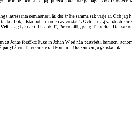
tror jag, och så ska jag ju reca boken här på dagensbok framöver. Men ja
nga intressanta seminarier i år, det är lite samma sak varje år. Och jag hål
n Istanbul-bok, "Istanbul – minnen av en stad". Och när jag vandrade o
Veli
: "Jag lyssnar till Istanbul", för en billig peng. En raritet. Det var
r m att Jonas försökte ljuga in Johan W på nån partybåt i hamnen, genom 
på partybåten? Eller om de öht kom in? Klockan var ju ganska mkt.