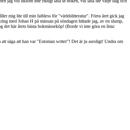
g vill liksom inte riktigt läsa ut boken, vill läsa lite varje dag och
ler mig lite till min faibless för "världslitteratur". Förra året gick jag
mkring med Johan H på mässan på söndagen hittade jag, av en slump,
 nog det här årets bästa bokmässeköp! (Borde vi inte göra en lista:
att säga att han var "Estonian writer"! Det är ju asroligt! Undra om