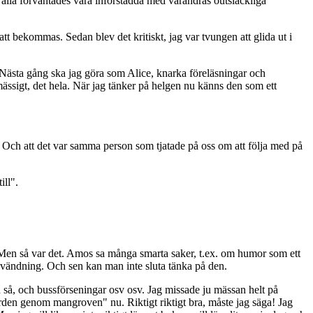
alla förväntades vara införstådda med varandras outsläckliga
tt bekommas. Sedan blev det kritiskt, jag var tvungen att glida ut i
 Nästa gång ska jag göra som Alice, knarka föreläsningar och
mässigt, det hela. När jag tänker på helgen nu känns den som ett
! Och att det var samma person som tjatade på oss om att följa med på
ill".
t. Men så var det. Amos sa många smarta saker, t.ex. om humor som ett
dvändning. Och sen kan man inte sluta tänka på den.
ch så, och bussförseningar osv osv. Jag missade ju mässan helt på
Färden genom mangroven" nu. Riktigt riktigt bra, måste jag säga! Jag