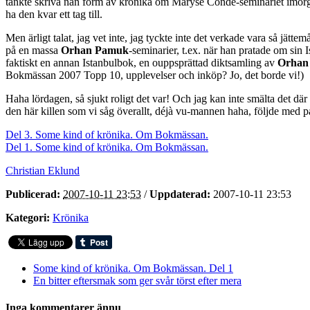
tänkte skriva nån form av krönika om Maryse Condé-seminariet imorgon, 
ha den kvar ett tag till.
Men ärligt talat, jag vet inte, jag tyckte inte det verkade vara så jättemå
på en massa
Orhan Pamuk
-seminarier, t.ex. när han pratade om si
faktiskt en annan Istanbulbok, en ouppsprättad diktsamling av
Orhan 
Bokmässan 2007 Topp 10, upplevelser och inköp? Jo, det borde vi!)
Haha lördagen, så sjukt roligt det var! Och jag kan inte smälta det dä
den här killen som vi såg överallt, déjà vu-mannen haha, följde med 
Del 3. Some kind of krönika. Om Bokmässan.
Del 1. Some kind of krönika. Om Bokmässan.
Christian Eklund
Publicerad:
2007-10-11 23:53
/
Uppdaterad:
2007-10-11 23:53
Kategori:
Krönika
Some kind of krönika. Om Bokmässan. Del 1
En bitter eftersmak som ger svår törst efter mera
Inga kommentarer ännu