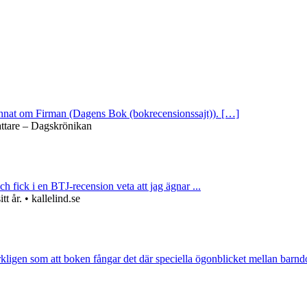
 annat om Firman (Dagens Bok (bokrecensionssajt)). […]
attare – Dagskrönikan
ch fick i en BTJ-recension veta att jag ägnar ...
 år. • kallelind.se
rkligen som att boken fångar det där speciella ögonblicket mellan barnd