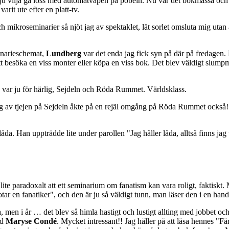
ju vilja gå loss med automatvapen på pöbeln. Nu var det bokmässa och 
arit ute efter en platt-tv.
mikroseminarier så njöt jag av spektaklet, lät sorlet omsluta mig utan a
minarieschemat,
Lundberg
var det enda jag fick syn på där på fredagen.
tt besöka en viss monter eller köpa en viss bok. Det blev väldigt slump
en var ju för härlig, Sejdeln och Röda Rummet. Världsklass.
er sig av tjejen på Sejdeln åkte på en rejäl omgång på Röda Rummet också
 låda. Han uppträdde lite under parollen "Jag håller låda, alltså finns jag t
 lite paradoxalt att ett seminarium om fanatism kan vara roligt, faktisk
ar en fanatiker", och den är ju så väldigt tunn, man läser den i en han
a, men i år … det blev så himla hastigt och lustigt allting med jobbet o
ed
Maryse Condé
. Mycket intressant!! Jag håller på att läsa hennes "