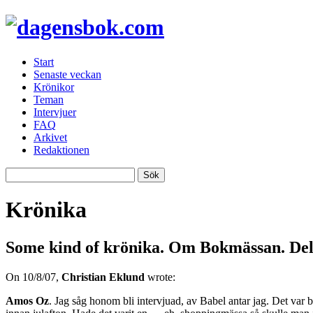
Start
Senaste veckan
Krönikor
Teman
Intervjuer
FAQ
Arkivet
Redaktionen
Krönika
Some kind of krönika. Om Bokmässan. Del
On 10/8/07,
Christian Eklund
wrote:
Amos Oz
. Jag såg honom bli intervjuad, av Babel antar jag. Det var br