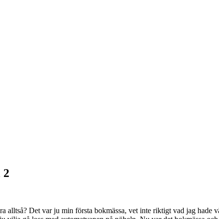
 2
a alltså? Det var ju min första bokmässa, vet inte riktigt vad jag hade v