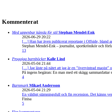
Kommenterat
Med uppenbar känsla för stil
Stephan Mendel-Enk
2026-06-29 20:22
[…] Han har även publicerat reportage i Offside, bland
Stephan Mendel-Enk – journalist, sportkrönikör och förf
13
Proggiga barnböcker
Kalle Lind
2026-05-04 21:44
[…] Jag läste på nätet att jag är en ”övervintrad maoist” o
På ingens begäran: En man med ett skägg sammanfattar sitt
4
Barnmark
Mikael Andersson
2026-05-04 21:29
En väldigt stämningsfull och fin recension. Det känns ve
Finisa
5
Fler kommentarer