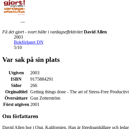
Få det gjort - svart bälte i vardagseffektivitet
David Allen
2003
Bokförlaget DN
5
/
10
Var sak på sin plats
Utgiven
2003
ISBN
9175884291
Sidor
266
Orginaltitel
Getting things done - The art of Stress-Free Productivi
Översättare
Gun Zetterström
Först utgiven
2001
Om författaren
David Allen bor i Ojai, Kalifornien. Han är föredragshållare och ledare