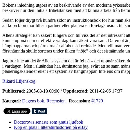
Bokens inledning utgörs av ett beskrivande av den moderna yrkesarbet
beskriver hur den initiala frihetstanken med att kunna arbeta från hemm
Sedan följer drygt två hundra sidor av instruktionsbok för hur man ska 
att köpa blommor till sin partner eller planera en företagsfusion, til
Allens strategier kan säkert fungera och till viss del är det intressant
kunna uppnå en mer effektiv vardag kan säkert vara sant. Däremot är ja
hängmapparna och pärmarna är alfabetiskt ordnade. Men vill man verkli
förstnämnda skulle sorteras under fliken ”nöje” och det sistnämnda un
Jag tror inte att det är Allens system det är fel på – det uppnår säkert
i vardagen. Men i slutändan har, åtminstone jag, svårt att se sann mäns
planeringskalender eller i ett system av hängmappar. Inte ens om map
Rikard Liljenskog
Publicerad:
2005-08-19 00:00
/
Uppdaterad:
2011-02-06 17:37
Kategori:
Dagens bok
,
Recension
|
Recension:
#1729
Doctorows senaste som gratis ljudbok
Köp en plats i litteraturhistorien på eBay