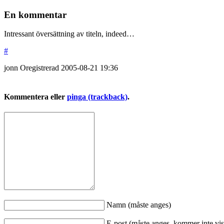
En kommentar
Intressant översättning av titeln, indeed…
#
jonn
Oregistrerad
2005-08-21
19:36
Kommentera eller
pinga (trackback)
.
Namn (måste anges)
E-post (måste anges, kommer inte vis