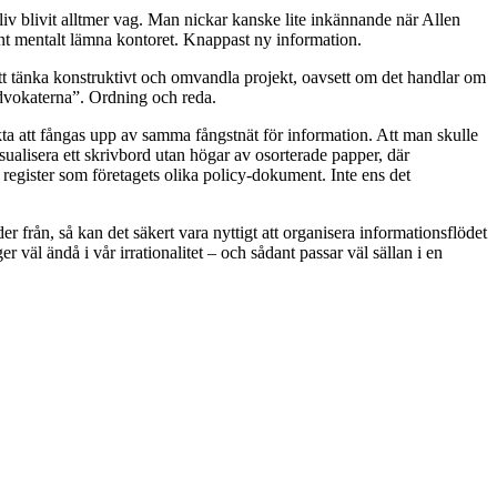
v blivit alltmer vag. Man nickar kanske lite inkännande när Allen
rent mentalt lämna kontoret. Knappast ny information.
 att tänka konstruktivt och omvandla projekt, oavsett om det handlar om
 advokaterna”. Ordning och reda.
tänkta att fångas upp av samma fångstnät för information. Att man skulle
sualisera ett skrivbord utan högar av osorterade papper, där
register som företagets olika policy-dokument. Inte ens det
er från, så kan det säkert vara nyttigt att organisera informationsflödet
 väl ändå i vår irrationalitet – och sådant passar väl sällan i en