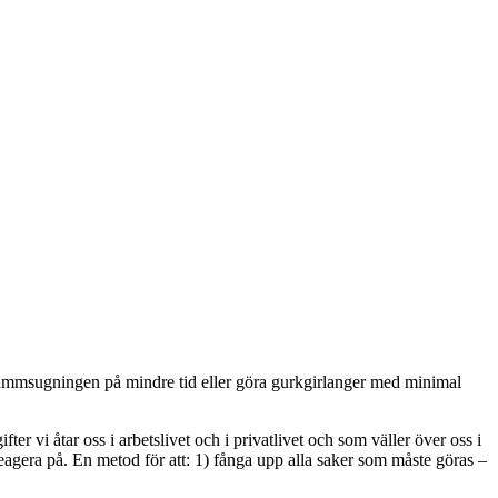
v dammsugningen på mindre tid eller göra gurkgirlanger med minimal
er vi åtar oss i arbetslivet och i privatlivet och som väller över oss i
 reagera på. En metod för att: 1) fånga upp alla saker som måste göras –