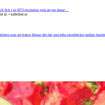
ch fick i en BTJ-recension veta att jag ägnar ...
 år. • kallelind.se
rkligen som att boken fångar det där speciella ögonblicket mellan barnd