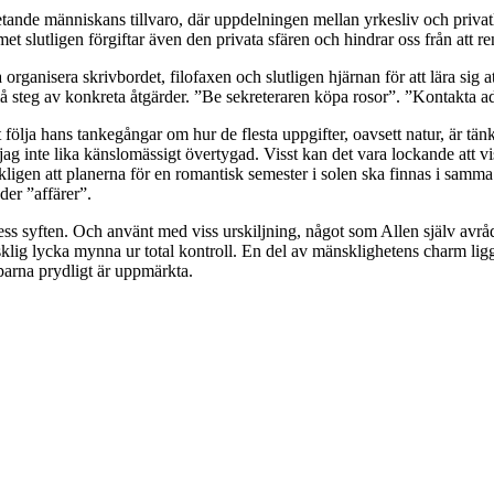
ande människans tillvaro, där uppdelningen mellan yrkesliv och privatli
et slutligen förgiftar även den privata sfären och hindrar oss från att 
organisera skrivbordet, filofaxen och slutligen hjärnan för att lära sig
l små steg av konkreta åtgärder. ”Be sekreteraren köpa rosor”. ”Kontakta
 att följa hans tankegångar om hur de flesta uppgifter, oavsett natur, är 
g inte lika känslomässigt övertygad. Visst kan det vara lockande att vi
gen att planerna för en romantisk semester i solen ska finnas i samma 
der ”affärer”.
 dess syften. Och använt med viss urskiljning, något som Allen själv avråd
klig lycka mynna ur total kontroll. En del av mänsklighetens charm ligger
parna prydligt är uppmärkta.