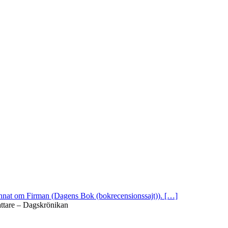
 annat om Firman (Dagens Bok (bokrecensionssajt)). […]
attare – Dagskrönikan