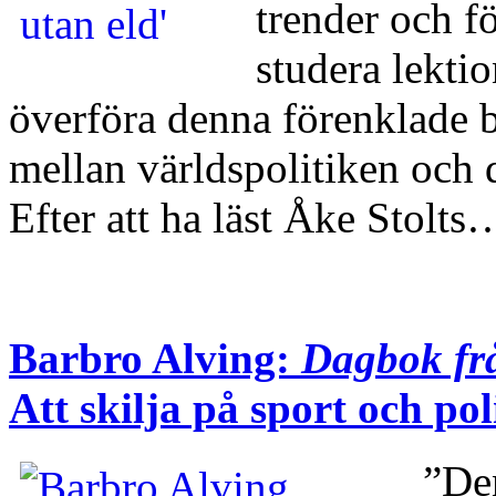
trender och 
studera lekti
överföra denna förenklade bi
mellan världspolitiken och
Efter att ha läst Åke Stolt
Barbro Alving:
Dagbok fr
Att skilja på sport och pol
”Den