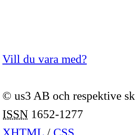
Vill du vara med?
© us3 AB och respektive s
ISSN
1652-1277
XHTML
/
CSS