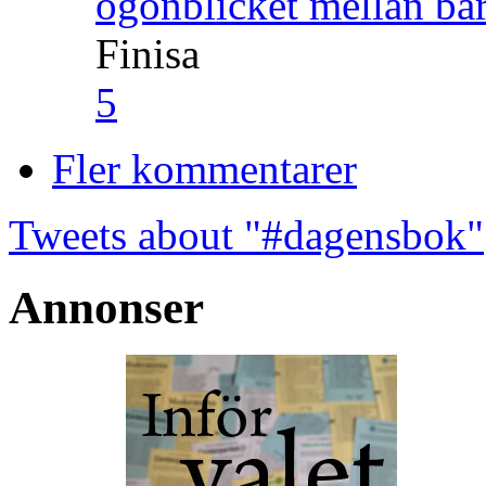
ögonblicket mellan ba
Finisa
5
Fler kommentarer
Tweets about "#dagensbok"
Annonser