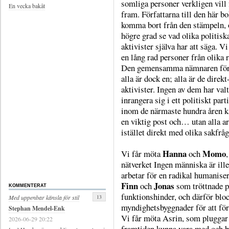
somliga personer verkligen vill 
En vecka bakåt
fram. Författarna till den här bo
komma bort från den stämpeln, 
högre grad se vad olika politisk
aktivister själva har att säga. V
en lång rad personer från olika r
Den gemensamma nämnaren fö
alla är dock en; alla är de direkt
aktivister. Ingen av dem har valt
inrangera sig i ett politiskt parti
inom de närmaste hundra åren k
en viktig post och… utan alla ar
istället direkt med olika sakfråg
Hanna
Momo
Vi får möta
och
,
nätverket Ingen människa är ill
arbetar för en radikal humaniser
Finn
Jonas
och
som tröttnade på
KOMMENTERAT
funktionshinder, och därför blo
13
Med uppenbar känsla för stil
myndighetsbyggnader för att förm
Stephan Mendel-Enk
Vi får möta Asrin, som pluggar t
2026-06-29 20:22
framtiden kunna vara med och by