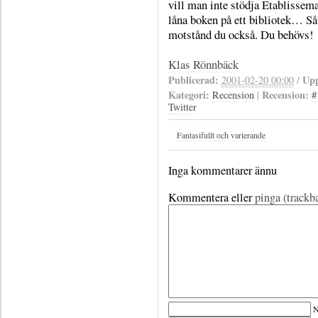
vill man inte stödja Etablissem
låna boken på ett bibliotek… Så 
motstånd du också. Du behövs!
Klas Rönnbäck
Publicerad:
Upp
2001-02-20 00:00
/
Kategori:
Recension:
Recension
|
#
Twitter
Fantasifullt och varierande
Inga kommentarer ännu
Kommentera eller
pinga (trackb
N