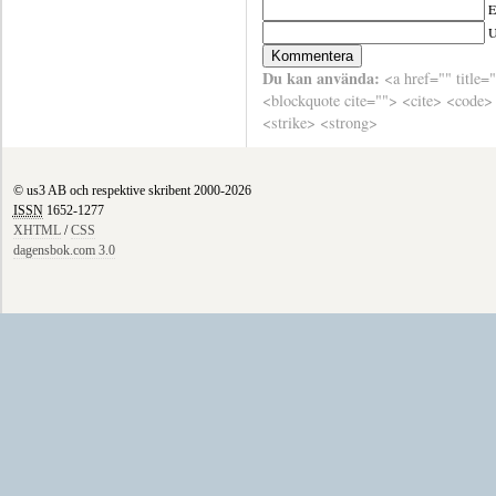
E
Du kan använda:
<a href="" title=
<blockquote cite=""> <cite> <code>
<strike> <strong>
© us3 AB och respektive skribent 2000-2026
ISSN
1652-1277
XHTML
/
CSS
dagensbok.com 3.0