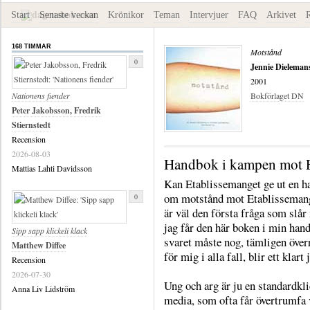
Start
Senaste veckan
Krönikor
Teman
Intervjuer
FAQ
Arkivet
168 TIMMAR
Motstånd
0
Jennie Dieleman
2001
Nationens fiender
Bokförlaget DN
Peter Jakobsson, Fredrik
Stiernstedt
Recension
2026-08-03
Handbok i kampen mot E
Mattias Lahti Davidsson
Kan Etablissemanget ge ut en 
om motstånd mot Etablisseman
0
är väl den första fråga som slår
jag får den här boken i min han
Sipp sapp klickeli klack
svaret måste nog, tämligen öve
Matthew Diffee
för mig i alla fall, blir ett klart j
Recension
2026-07-30
Ung och arg är ju en standardkli
Anna Liv Lidström
media, som ofta får övertrumfa