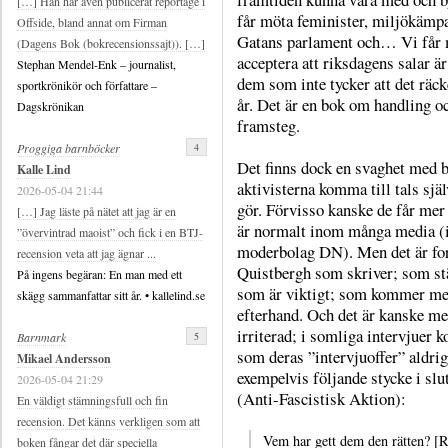
[…] Han har även publicerat reportage i
får möta feminister, miljökämpar,
Offside, bland annat om Firman
Gatans parlament och… Vi får 
(Dagens Bok (bokrecensionssajt)). […]
acceptera att riksdagens salar ä
Stephan Mendel-Enk – journalist,
dem som inte tycker att det räck
sportkrönikör och författare –
år. Det är en bok om handling 
Dagskrönikan
framsteg.
4
Proggiga barnböcker
Det finns dock en svaghet med bo
Kalle Lind
aktivisterna komma till tals själ
2026-05-04 21:44
gör. Förvisso kanske de får mer
[…] Jag läste på nätet att jag är en
är normalt inom många media (i
”övervintrad maoist” och fick i en BTJ-
moderbolag DN). Men det är for
recension veta att jag ägnar ...
Quistbergh som skriver; som stä
På ingens begäran: En man med ett
som är viktigt; som kommer med
skägg sammanfattar sitt år. • kallelind.se
efterhand. Och det är kanske mes
irriterad; i somliga intervjuer
5
Barnmark
som deras ”intervjuoffer” aldrig 
Mikael Andersson
exempelvis följande stycke i sl
2026-05-04 21:29
(Anti-Fascistisk Aktion):
En väldigt stämningsfull och fin
recension. Det känns verkligen som att
Vem har gett dem den rätten? [Rä
boken fångar det där speciella