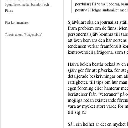
porrbilar] På vems uppdrag brän
ögonblicket mellan barndom och ...
positivt? Helgar ändamålet med
Finisa
Självklart ska en journalist ställ
Fler kommentarer
fram problem om de finns. Men i
personerna själv komma till tals
Tweets about "#dagensbok"
att även besvara den här sorten
tendensen verkar framförallt ko
kontroversiella frågorna, som t.e
Halva boken består också av en 
själv gör för att påverka, för att
detaljerade beskrivningar om all
rättigheter, till tips om hur ma
egen förening eller hanterar me
berättelser från ”veteraner” på o
möjliga redan existerande föreni
vara av mycket stort värde för må
till sig av.
Så i sin helhet är det en mycket 