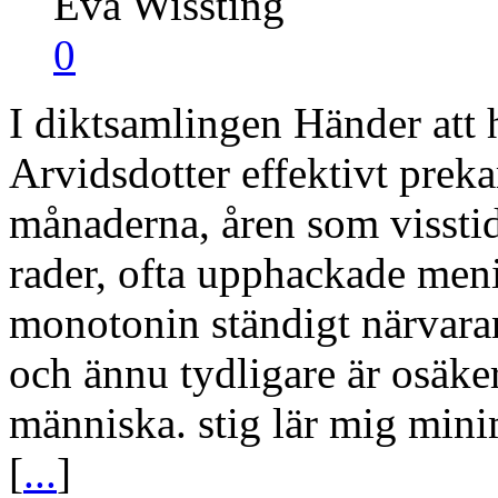
Eva Wissting
0
I diktsamlingen Händer att h
Arvidsdotter effektivt preka
månaderna, åren som visstid
rader, ofta upphackade men
monotonin ständigt närvar
och ännu tydligare är osäk
människa. stig lär mig mini
[
...
]