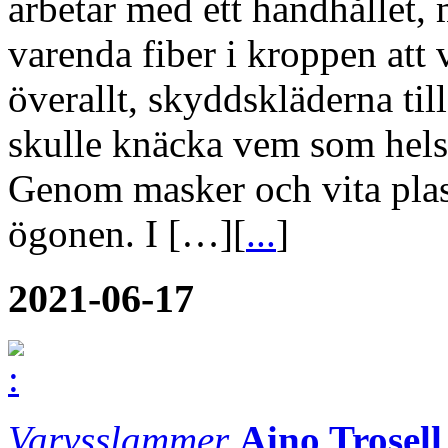
arbetar med ett handhållet, 
varenda fiber i kroppen att 
överallt, skyddskläderna til
skulle knäcka vem som helst
Genom masker och vita plast
ögonen. I […][
...
]
2021-06-17
Varvsslammer
Aino Trosell