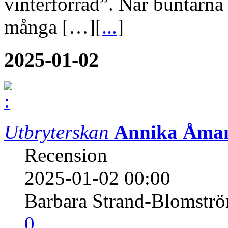
vinterförråd”. När buntarna
många […][
...
]
2025-01-02
Utbryterskan
Annika Åma
Recension
2025-01-02 00:00
Barbara Strand-Blomstr
0