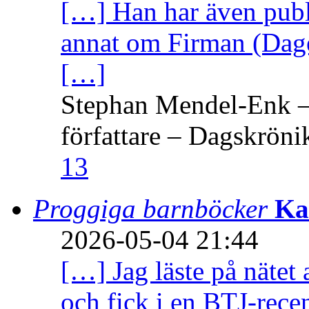
[…] Han har även publi
annat om Firman (Dage
[…]
Stephan Mendel-Enk – 
författare – Dagskröni
13
Proggiga barnböcker
Ka
2026-05-04 21:44
[…] Jag läste på nätet 
och fick i en BTJ-recen