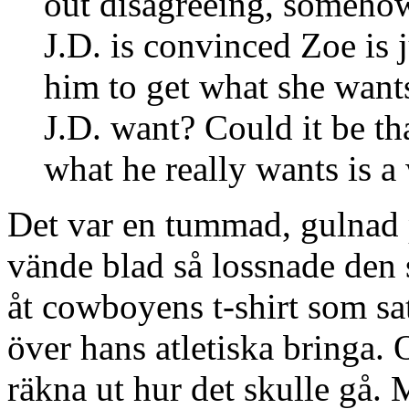
out disagreeing, somehow
J.D. is convinced Zoe is j
him to get what she want
J.D. want? Could it be tha
what he really wants is a
Det var en tummad, gulnad 
vände blad så lossnade den s
åt cowboyens t-shirt som s
över hans atletiska bringa.
räkna ut hur det skulle gå.