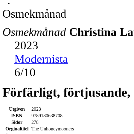
Osmekmånad
Christina L
2023
Modernista
6
/
10
Förfärligt, förtjusande,
Utgiven
2023
ISBN
9789180638708
Sidor
278
Orginaltitel
The Unhoneymooners