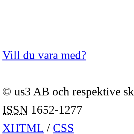
Vill du vara med?
© us3 AB och respektive s
ISSN
1652-1277
XHTML
/
CSS