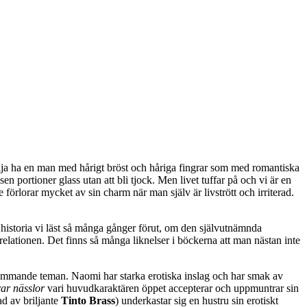
ilja ha en man med hårigt bröst och håriga fingrar som med romantiska
portioner glass utan att bli tjock. Men livet tuffar på och vi är en
rlorar mycket av sin charm när man själv är livstrött och irriterad.
a historia vi läst så många gånger förut, om den självutnämnda
-relationen. Det finns så många liknelser i böckerna att man nästan inte
kommande teman. Naomi har starka erotiska inslag och har smak av
ar nässlor
vari huvudkaraktären öppet accepterar och uppmuntrar sin
d av briljante
Tinto Brass
) underkastar sig en hustru sin erotiskt