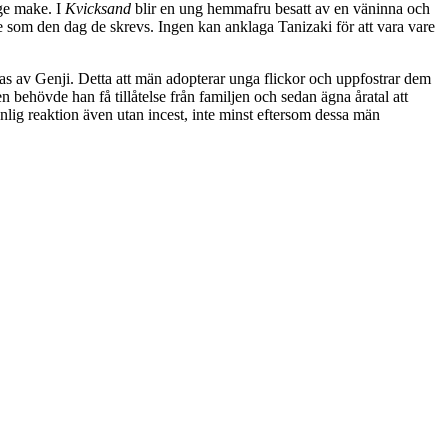
ige make. I
Kvicksand
blir en ung hemmafru besatt av en väninna och
e som den dag de skrevs. Ingen kan anklaga Tanizaki för att vara vare
ras av Genji. Detta att män adopterar unga flickor och uppfostrar dem
 behövde han få tillåtelse från familjen och sedan ägna åratal att
lig reaktion även utan incest, inte minst eftersom dessa män