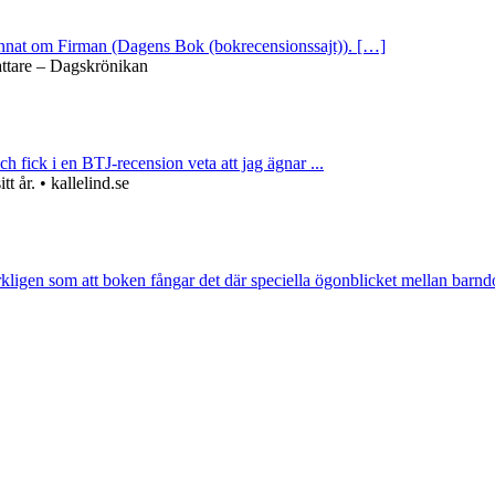
 annat om Firman (Dagens Bok (bokrecensionssajt)). […]
attare – Dagskrönikan
ch fick i en BTJ-recension veta att jag ägnar ...
 år. • kallelind.se
rkligen som att boken fångar det där speciella ögonblicket mellan barnd