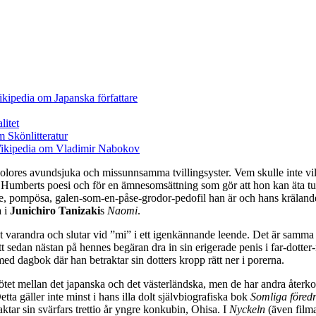
 Dolores avundsjuka och missunnsamma tvillingsyster. Vem skulle inte v
Humberts poesi och för en ämnesomsättning som gör att hon kan äta tusen 
 pompösa, galen-som-en-påse-grodor-pedofil han är och hans krälande fö
a i
Junichiro Tanizaki
s
Naomi
.
mot varandra och slutar vid ”mi” i ett igenkännande leende. Det är samm
tt sedan nästan på hennes begäran dra in sin erigerade penis i far-dotter
 med dagbok där han betraktar sin dotters kropp rätt ner i porerna.
tet mellan det japanska och det västerländska, men de har andra åter
ta gäller inte minst i hans illa dolt självbiografiska bok
Somliga föredr
ktar sin svärfars trettio år yngre konkubin, Ohisa. I
Nyckeln
(även filma