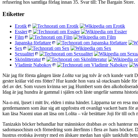
refusering hos samtliga förlag innan 35. Svar till: The Bargain Store.
Etiketter
Erotik
Essäer
Film
Japanska författare
Sex
Sexualitet
Skönlitteratur
Vladimir Nabokov
När jag för första gången läste
Lolita
var jag tolv år och kunde varit
gester krälar vid ens fötter? Hur kunde hon vara så otacksam både för 
del av det. Som vuxen kvinna ser jag Humbert som den alkoholiserade,
Idag är jag hundra år gammal i själen och läste ungefär samma histori
Na-o-mi, ljuset i mitt liv, elden i mina händer. Läpparna tar en resa 
gentlemannen som åtar sig att uppfostra ett ovanligt vackert barn för a
kan läsa Naomi utan att läsa om Lolita – vår berättare Joji för till och
Tanizakis böcker behandlar hur människor drabbas av och hanterar mö
sadomasochism och förnedring som återfinns i flera av hans böcker. Det
hustrus erotiska äventyr med en älskare medan han själv tankfullt betra