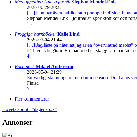
Med uppenbar känsla för stil
Stephan Mendel-Enk
2026-06-29 20:22
[…] Han har även publicerat reportage i Offside, bland
Stephan Mendel-Enk – journalist, sportkrönikör och förf
13
Proggiga barnböcker
Kalle Lind
2026-05-04 21:44
[…] Jag läste på nätet att jag är en ”övervintrad maoist” o
På ingens begäran: En man med ett skägg sammanfattar sitt
4
Barnmark
Mikael Andersson
2026-05-04 21:29
En väldigt stämningsfull och fin recension. Det känns ve
Finisa
5
Fler kommentarer
Tweets about "#dagensbok"
Annonser