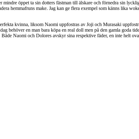
er mindre öppet ta sin dotters fästman till älskare och förnedra sin lyckl
inkludera hemmafruns make. Jag kan ge flera exempel som känns lika wok
s perfekta kvinna, liksom Naomi uppfostras av Joji och Murasaki uppfost
 Idag behöver en man bara köpa en real doll men på den gamla goda tiden
Både Naomi och Dolores avskyr sina respektive fäder, en inte helt ovan