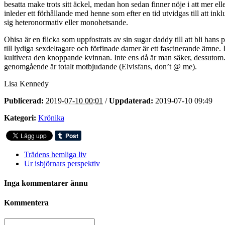
besatta make trots sitt äckel, medan hon sedan finner nöje i att mer ell
inleder ett förhållande med henne som efter en tid utvidgas till att 
sig heteronormativ eller monohetsande.
Ohisa är en flicka som uppfostrats av sin sugar daddy till att bli han
till lydiga sexdeltagare och förfinade damer är ett fascinerande ämne.
kultivera den knoppande kvinnan. Inte ens då är man säker, dessutom. 
genomgående är totalt motbjudande (Elvisfans, don’t @ me).
Lisa Kennedy
Publicerad:
2019-07-10 00:01
/
Uppdaterad:
2019-07-10 09:49
Kategori:
Krönika
Trädens hemliga liv
Ur isbjörnars perspektiv
Inga kommentarer ännu
Kommentera