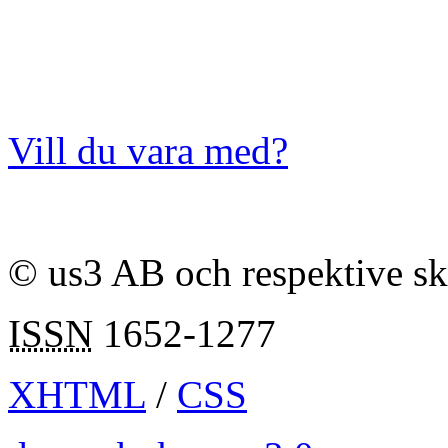
Vill du vara med?
© us3 AB och respektive s
ISSN
1652-1277
XHTML
/
CSS