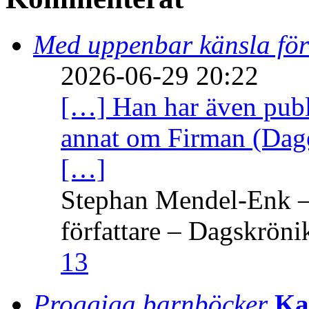
Med uppenbar känsla för
2026-06-29 20:22
[…] Han har även publi
annat om Firman (Dage
[…]
Stephan Mendel-Enk – 
författare – Dagskröni
13
Proggiga barnböcker
Ka